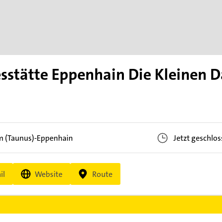
esstätte Eppenhain Die Kleinen 
m (Taunus)-Eppenhain
Jetzt geschlo
il
Website
Route