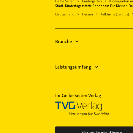
Schwalbach am Taunus
Gelbe Seiten
Kindergarten
Kindergarten i
Schreiner
Städt. Kindertagesstätte Eppenhain Die Kleinen D
Hofheim am Taunus
Physikalische Therapie
Deutschland
Hessen
Kelkheim (Taunus)
Kriftel
Physiotherapie
Idstein
Krankengymnastik
Kammerjäger
Branche
Leistungsumfang
Ihr Gelbe Seiten Verlag
Verlag kontaktieren