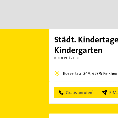
Städt. Kindertag
Kindergarten
KINDERGÄRTEN
Rossertstr. 24A,
65779
Kelkhei
Gratis anrufen
E-Ma