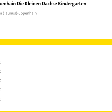
penhain Die Kleinen Dachse Kindergarten
m (Taunus)-Eppenhain
0
0
0
0
0