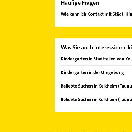
Häufige Fragen
Wie kann ich Kontakt mit Städt. K
Es ist sehr einfach Kontakt mit St
passenden Kontaktmöglichkeiten wi
Was Sie auch interessieren 
Kindergarten in Stadtteilen von Ke
Fischbach
Kindergarten in der Umgebung
Eppstein
Beliebte Suchen in Kelkheim (Taunu
Königstein im Taunus
Phoniatrie
Niedernhausen Taunus
Beliebte Suchen in Kelkheim (Taunu
Logopädie
Bad Soden am Taunus
Schreiner
Klempner
Liederbach am Taunus
Gasinstallateur
Kronberg im Taunus
Sanitärinstallation