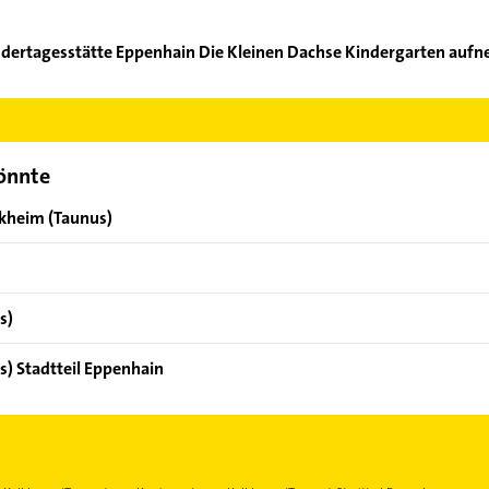
indertagesstätte Eppenhain Die Kleinen Dachse Kindergarten auf
ädt. Kindertagesstätte Eppenhain Die Kleinen Dachse Kindergarten
e Adresse oder Mail in unserem Kontaktdaten-Bereich auswählen. 
könnte
lkheim (Taunus)
s)
s) Stadtteil Eppenhain