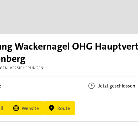
rung Wackernagel OHG Hauptvert
enberg
NGEN
VERSICHERUNGEN
z
Jetzt geschlossen
il
Website
Route