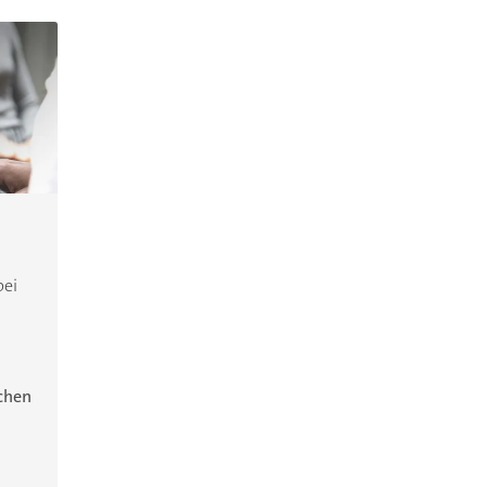
bei
ichen