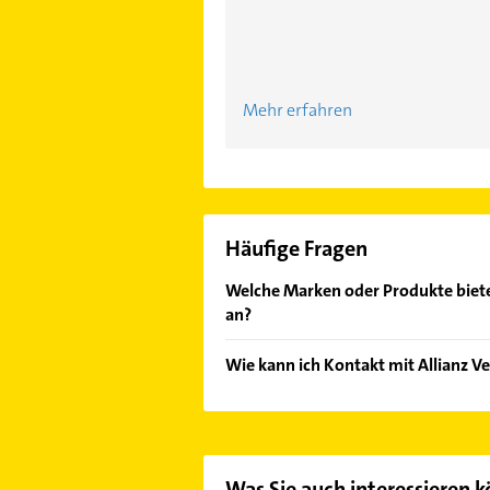
Mehr erfahren
Häufige Fragen
Welche Marken oder Produkte biet
an?
Das Angebot umfasst unter anderem 
Wie kann ich Kontakt mit Allianz
Versicherungs-AG und Allianz Trade
Es ist sehr einfach Kontakt mit A
die passenden Kontaktmöglichkeiten
Kontaktdaten
.
Was Sie auch interessieren 