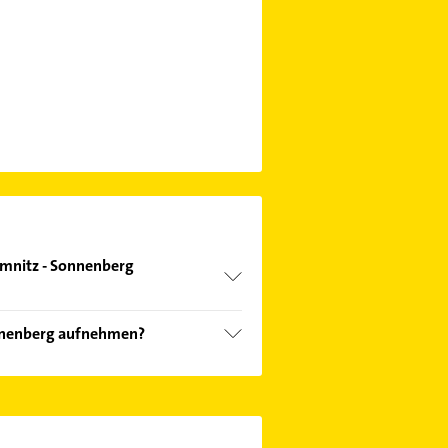
emnitz - Sonnenberg
versicherungs-AG, Allianz
onnenberg aufnehmen?
 - Sonnenberg aufzunehmen. Einfach
n. Hier finden Sie alle