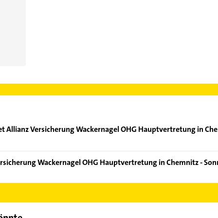
et Allianz Versicherung Wackernagel OHG Hauptvertretung in Ch
Allianz, Allianz Lebensversicherungs-AG, Allianz Private Kranken
 Versicherung Wackernagel OHG Hauptvertretung in Chemnitz - S
.
llianz Versicherung Wackernagel OHG Hauptvertretung in Chemnitz
 wie Adresse oder Mail in unserem Kontaktdaten-Bereich auswähle
könnte