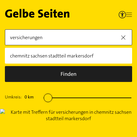
Finden
Umkreis:
0
km