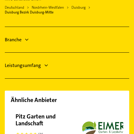
Arzt
Heiligenhaus
Deutschland
Nordrhein-Westfalen
Duisburg
Kammerjäger
Duisburg Bezirk Duisburg-Mitte
Rheinberg
Dachdecker
Neukirchen-Vluyn
Steuerberater
Phoniatrie
Branche
Leistungsumfang
Ähnliche Anbieter
Pitz Garten und
Landschaft