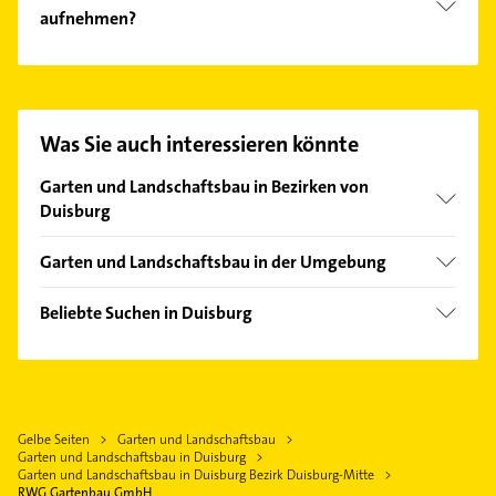
aufnehmen?
Es ist sehr einfach Kontakt mit RWG Gartenbau
GmbH aufzunehmen. Einfach die passenden
Kontaktmöglichkeiten wie Adresse oder Mail in
unserem Kontaktdaten-Bereich auswählen. Hier
Was Sie auch interessieren könnte
finden Sie alle
Kontaktdaten
.
Garten und Landschaftsbau in Bezirken von
Duisburg
Bezirk Duisburg-Süd
Garten und Landschaftsbau in der Umgebung
Bezirk Hamborn
Oberhausen Rheinland
Bezirk Meiderich
Beliebte Suchen in Duisburg
Mülheim an der Ruhr
Bezirk Rheinhausen
Rohrreinigung
Moers
Bezirk Walsum
Bauunternehmen
Bottrop
Ärztehaus
Dinslaken
Gelbe Seiten
Garten und Landschaftsbau
Hausarzt
Essen
Garten und Landschaftsbau in Duisburg
Allgemeinarzt
Garten und Landschaftsbau in Duisburg Bezirk Duisburg-Mitte
Ratingen
RWG Gartenbau GmbH