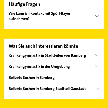
Häufige Fragen
Wie kann ich Kontakt mit Spörl-Bayer
aufnehmen?
Es ist sehr einfach Kontakt mit Spörl-Bayer
aufzunehmen. Einfach die passenden
Kontaktmöglichkeiten wie Adresse oder Mail in
unserem Kontaktdaten-Bereich auswählen. Hier
Was Sie auch interessieren könnte
finden Sie alle
Kontaktdaten
.
Krankengymnastik in Stadtteilen von Bamberg
Gartenstadt
Krankengymnastik in der Umgebung
Bischberg
Beliebte Suchen in Bamberg
Hallstadt
Phoniatrie
Stegaurach
Beliebte Suchen in Bamberg Stadtteil Gaustadt
Logopädie
Oberhaid Oberfranken
Zahnarzt
Steuerberater
Gundelsheim Oberfranken
Heizung & Sanitär
Dachdecker