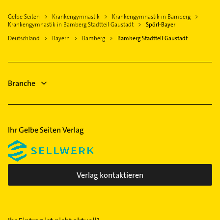
Memmelsdorf
Klempner
Gartenbau & Landschaftsbau
Breitengüßbach
Gelbe Seiten
Krankengymnastik
Krankengymnastik in Bamberg
Gasinstallateur
Rechtsanwalt
Krankengymnastik in Bamberg Stadtteil Gaustadt
Spörl-Bayer
Frensdorf
Sanitärinstallation
Klempner
Deutschland
Bayern
Bamberg
Bamberg Stadtteil Gaustadt
Baunach
Immobilien
Gasinstallateur
Strullendorf
Immobilienmakler
Sanitärinstallation
Schreiner
Bauunternehmen
Branche
Ihr Gelbe Seiten Verlag
Verlag kontaktieren