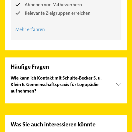
Abheben von Mitbewerbern
Relevante Zielgruppen erreichen
Mehr erfahren
Häufige Fragen
Wie kann ich Kontakt mit Schulte-Becker S. u.
Klein E. Gemeinschaftspraxis für Logopädie
aufnehmen?
Es ist sehr einfach Kontakt mit Schulte-Becker S. u.
Klein E. Gemeinschaftspraxis für Logopädie
aufzunehmen. Einfach die passenden
Kontaktmöglichkeiten wie Adresse oder Mail in
Was Sie auch interessieren könnte
unserem Kontaktdaten-Bereich auswählen. Hier