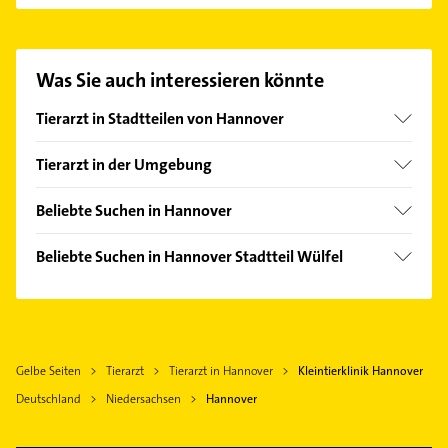
Hannover aufzunehmen. Einfach die passenden
Kontaktmöglichkeiten wie Adresse oder Mail in
unserem Kontaktdaten-Bereich auswählen. Hier
Was Sie auch interessieren könnte
finden Sie alle
Kontaktdaten
.
Tierarzt in Stadtteilen von Hannover
Ahlem
Tierarzt in der Umgebung
Anderten
Laatzen
Bemerode
Beliebte Suchen in Hannover
Hemmingen Hannover
Döhren
Lackiererei
Ronnenberg
Beliebte Suchen in Hannover Stadtteil Wülfel
Groß Buchholz
Maler
Sarstedt
Schreiner
Heideviertel
Gartenbau & Landschaftsbau
Gehrden Hannover
Elektroinstallation
Kirchrode
Bestatter
Isernhagen
Elektriker
Lahe
Kammerjäger
Langenhagen
Gelbe Seiten
Tierarzt
Tierarzt in Hannover
Kleintierklinik Hannover
Elektro Reparatur
Limmer
Bauunternehmen
Sehnde
Deutschland
Niedersachsen
Hannover
Maler
List
Heizung & Sanitär
Lehrte
Zahnarzt
Marienwerder
Lüftungsanlagen