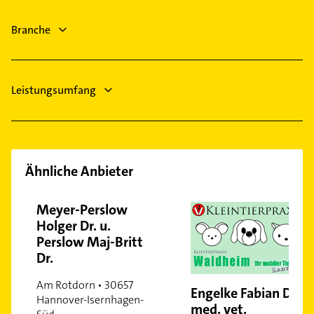
Seelze
Bauunternehmen
Misburg-Nord
Heizungsbauer
Immobilien
Branche
Südstadt
Heizungsfirmen
Immobilienmakler
Vahrenwald
Putzfrau
Vinnhorst
Wülferode
Leistungsumfang
Waldheim
Wettbergen
Zoo
Ähnliche Anbieter
Meyer-Perslow
Holger Dr. u.
Perslow Maj-Britt
Dr.
Am Rotdorn • 30657
Engelke Fabian Dr.
Hannover-Isernhagen-
med. vet.