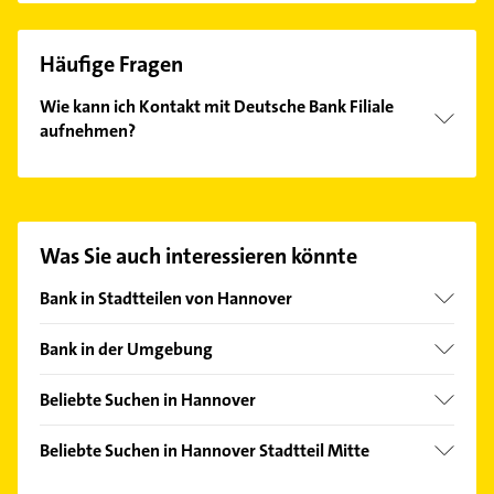
Häufige Fragen
Wie kann ich Kontakt mit Deutsche Bank Filiale
aufnehmen?
Es ist sehr einfach Kontakt mit Deutsche Bank Filiale
aufzunehmen. Einfach die passenden
Kontaktmöglichkeiten wie Adresse oder Mail in
unserem Kontaktdaten-Bereich auswählen. Hier
Was Sie auch interessieren könnte
finden Sie alle
Kontaktdaten
.
Bank in Stadtteilen von Hannover
Ahlem
Bank in der Umgebung
Anderten
Hemmingen Hannover
Bemerode
Beliebte Suchen in Hannover
Langenhagen
Bothfeld
Bestatter
Ronnenberg
Beliebte Suchen in Hannover Stadtteil Mitte
Döhren
Rechtsanwalt
Laatzen
Rechtsanwalt
Groß Buchholz