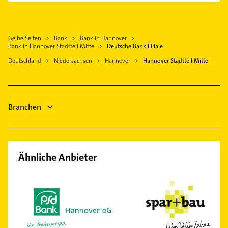
Zahnarzt
Isernhagen
Bestatter
Kirchrode
Gartenbau & Landschaftsbau
Seelze
Bauunternehmen
Kleefeld
Klempner
Garbsen
Gelbe Seiten
Bank
Bank in Hannover
Zahnarzt
Lahe
Gasinstallateur
Bank in Hannover Stadtteil Mitte
Deutsche Bank Filiale
Gehrden Hannover
Immobilien
Linden-Mitte
Sanitärinstallation
Deutschland
Niedersachsen
Hannover
Hannover Stadtteil Mitte
Pattensen
Immobilienmakler
Linden-Nord
Immobilien
Burgwedel
Phoniatrie
List
Immobilienmakler
Logopädie
Marienwerder
Fensterbauer
Branchen
Klempner
Nordstadt
Gasinstallateur
Oststadt
Südstadt
Vahrenwald
Ähnliche Anbieter
Vinnhorst
Wülferode
Wettbergen
Zoo