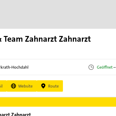
& Team Zahnarzt Zahnarzt
rkrath-Hochdahl
Geöffnet
–
il
Website
Route
narzt Zahnarzt