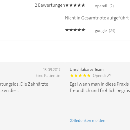
2 Bewertungen
opendi
(2)
5.0
Nicht in Gesamtnote aufgeführt
google
(23)
5.0
Unschlabares Team
13.09.2017
Eine Patientin
Opendi
5.0
tungslos. Die Zahnärzte
Egal wann man in diese Praxi
ken die ...
freundlich und fröhlich begrüst
Bedenken melden