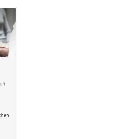
bei
ichen