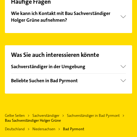
Häufige Fragen
Wie kann ich Kontakt mit Bau Sachverständiger
Holger Grüne aufnehmen?
Es ist sehr einfach Kontakt mit Bau
Sachverständiger Holger Grüne aufzunehmen.
Einfach die passenden Kontaktmöglichkeiten wie
Adresse oder Mail in unserem Kontaktdaten-Bereich
Was Sie auch interessieren könnte
auswählen. Hier finden Sie alle
Kontaktdaten
.
Sachverständiger in der Umgebung
Lügde
Beliebte Suchen in Bad Pyrmont
Barntrup
Maler
Schieder-Schwalenberg
Schreiner
Extertal
Heizung & Sanitär
Blomberg Lippe
Gelbe Seiten
Sachverständiger
Sachverständiger in Bad Pyrmont
Lüftungsanlagen
Hameln
Bau Sachverständiger Holger Grüne
Heizungsbauer
Holzminden
Deutschland
Niedersachsen
Bad Pyrmont
Heizungsfirmen