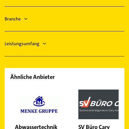
Höxter
Rechtsanwalt
Rinteln
Kanalreinigung
Kalletal
Branche
Zahnarzt
Hausarzt
Leistungsumfang
Ähnliche Anbieter
Abwassertechnik
SV Büro Cary