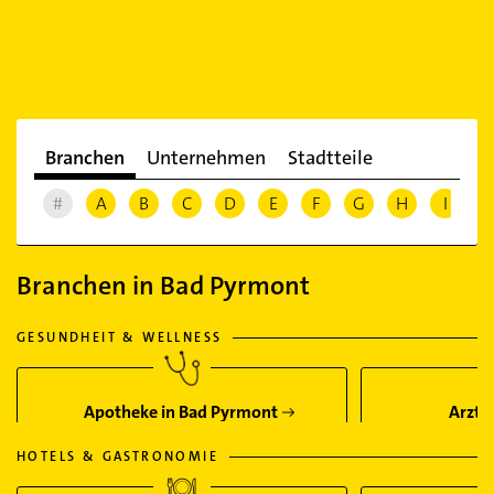
Branchen
Unternehmen
Stadtteile
#
A
B
C
D
E
F
G
H
I
J
Branchen in Bad Pyrmont
GESUNDHEIT & WELLNESS
Apotheke in Bad Pyrmont
Arzt 
HOTELS & GASTRONOMIE