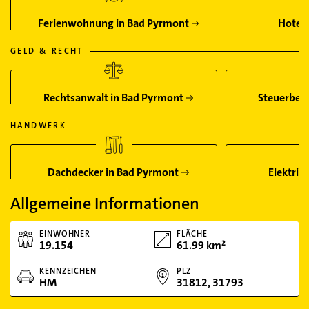
Ferienwohnung in Bad Pyrmont
Hotel 
GELD & RECHT
Rechtsanwalt in Bad Pyrmont
Steuerbera
HANDWERK
Dachdecker in Bad Pyrmont
Elektrik
Allgemeine Informationen
EINWOHNER
FLÄCHE
19.154
61.99 km²
KENNZEICHEN
PLZ
HM
31812, 31793