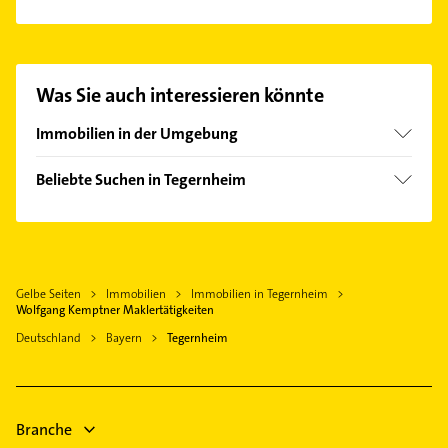
Es ist sehr einfach Kontakt mit Wolfgang Kemptner
Maklertätigkeiten aufzunehmen. Einfach die
passenden Kontaktmöglichkeiten wie Adresse oder
Mail in unserem Kontaktdaten-Bereich auswählen.
Was Sie auch interessieren könnte
Hier finden Sie alle
Kontaktdaten
.
Immobilien in der Umgebung
Donaustauf
Beliebte Suchen in Tegernheim
Barbing
Hausarzt
Neutraubling
Allgemeinarzt
Wenzenbach
Arzt
Regensburg
Gelbe Seiten
Immobilien
Immobilien in Tegernheim
Schreiner
Lappersdorf
Wolfgang Kemptner Maklertätigkeiten
Putzfrau
Zeitlarn
Deutschland
Bayern
Tegernheim
Gebäudereinigung
Obertraubling
Maler
Mintraching
Heizung & Sanitär
Regenstauf
Branche
Lüftungsanlagen