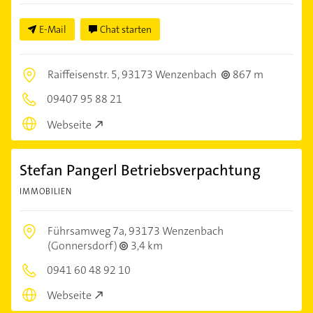
E-Mail
Chat starten
Raiffeisenstr. 5,
93173 Wenzenbach
867 m
09407 95 88 21
Webseite
Stefan Pangerl Betriebsverpachtung
IMMOBILIEN
Führsamweg 7a,
93173 Wenzenbach
(Gonnersdorf)
3,4 km
0941 60 48 92 10
Webseite