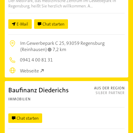
Der MediPark, das medizinische Zentrum im Gewebepark in
Regensburg, heißt Sie herzlich willkommen. A...
E-Mail
Chat starten
Im Gewerbepark C 25,
93059 Regensburg
(Reinhausen)
7,2 km
0941 4 00 81 31
Webseite
Baufinanz Diederichs
AUS DER REGION
SILBER PARTNER
IMMOBILIEN
Chat starten