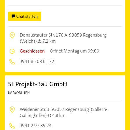
Chat starten
Donaustaufer Str. 170 A,
93059 Regensburg
(Weichs)
7,2 km
Geschlossen
–
Öffnet Montag um 09:00
0941 85 08 01 72
SL Projekt-Bau GmbH
IMMOBILIEN
Weidener Str. 1,
93057 Regensburg
(Sallern-
Gallingkofen)
4,8 km
0941 2 97 89 24