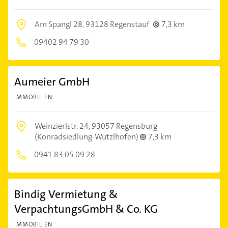
Am Spangl 28,
93128 Regenstauf
7,3 km
09402 94 79 30
Aumeier GmbH
IMMOBILIEN
Weinzierlstr. 24,
93057 Regensburg
(Konradsiedlung-Wutzlhofen)
7,3 km
0941 83 05 09 28
Bindig Vermietung &
VerpachtungsGmbH & Co. KG
IMMOBILIEN