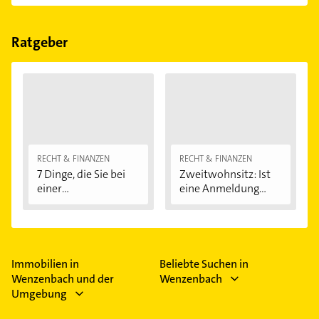
einfach nach
Bewertungen
sortiert anzeigen lassen.
Im Anbieter-Bereich finden Sie alle
Öffnungszeiten
.
Bitte beachten Sie, dass diese an Sonn- und
Feiertagen abweichen können.
Ratgeber
RECHT & FINANZEN
RECHT & FINANZEN
7 Dinge, die Sie bei
Zweitwohnsitz: Ist
einer
eine Anmeldung...
Immobilienfinanzier
ung...
Immobilien in
Beliebte Suchen in
Wenzenbach und der
Wenzenbach
Umgebung