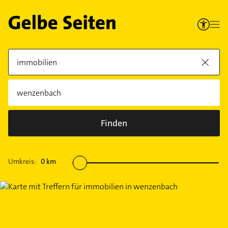
Finden
Umkreis:
0
km