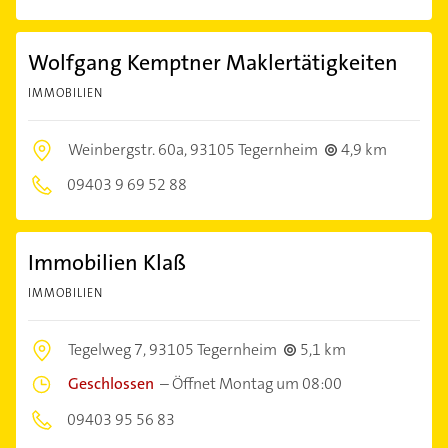
Wolfgang Kemptner Maklertätigkeiten
IMMOBILIEN
Weinbergstr. 60a,
93105 Tegernheim
4,9 km
09403 9 69 52 88
Immobilien Klaß
IMMOBILIEN
Tegelweg 7,
93105 Tegernheim
5,1 km
Geschlossen
–
Öffnet Montag um 08:00
09403 95 56 83