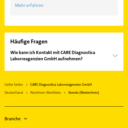
Mehr erfahren
Häufige Fragen
Wie kann ich Kontakt mit CARE Diagnostica
Laborreagenzien GmbH aufnehmen?
Es ist sehr einfach Kontakt mit CARE Diagnostica
Laborreagenzien GmbH aufzunehmen. Einfach die
passenden Kontaktmöglichkeiten wie Adresse oder
Gelbe Seiten
CARE Diagnostica Laborreagenzien GmbH
Mail in unserem Kontaktdaten-Bereich auswählen.
Deutschland
Hier finden Sie alle
Nordrhein-Westfalen
Kontaktdaten
Voerde (Niederrhein)
.
Branche