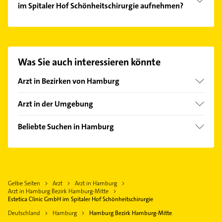
im Spitaler Hof Schönheitschirurgie aufnehmen?
Es ist sehr einfach Kontakt mit Estetica Clinic GmbH
im Spitaler Hof Schönheitschirurgie aufzunehmen.
Einfach die passenden Kontaktmöglichkeiten wie
Adresse oder Mail in unserem Kontaktdaten-Bereich
Was Sie auch interessieren könnte
auswählen. Hier finden Sie alle
Kontaktdaten
.
Arzt in Bezirken von Hamburg
Bezirk Altona
Arzt in der Umgebung
Bezirk Bergedorf
Norderstedt
Bezirk Eimsbüttel
Beliebte Suchen in Hamburg
Neu Wulmstorf
Bezirk Hamburg-Nord
Gartenbau & Landschaftsbau
Pinneberg
Bezirk Harburg
Phoniatrie
Seevetal
Bezirk Wandsbek
Logopädie
Wedel
Hamburg-Altstadt
Gelbe Seiten
Arzt
Arzt in Hamburg
Lackiererei
Ahrensburg
Arzt in Hamburg Bezirk Hamburg-Mitte
Maler
Estetica Clinic GmbH im Spitaler Hof Schönheitschirurgie
Quickborn Kreis Pinneberg
Elektroinstallation
Deutschland
Hamburg
Hamburg Bezirk Hamburg-Mitte
Buxtehude