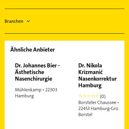
Elektriker
Winsen (Luhe)
Elektro Reparatur
Buchholz in der Nordheide
Dachdecker
Branchen
Bestatter
Ähnliche Anbieter
Dr. Johannes Bier -
Dr. Nikola
Ästhetische
Krizmanić
Nasenchirurgie
Nasenkorrektur
Hamburg
Mühlenkamp • 22303
Hamburg
(0)
0
Borsteler Chaussee •
22453 Hamburg-Groß
Borstel