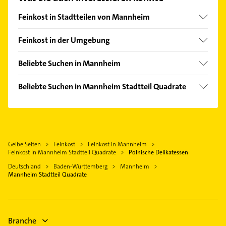
finden Sie alle
Kontaktdaten
.
Feinkost in Stadtteilen von Mannheim
Lindenhof
Feinkost in der Umgebung
Schwetzingerstadt
Ludwigshafen am Rhein
Beliebte Suchen in Mannheim
Lampertheim
Elektroinstallation
Bobenheim-Roxheim
Beliebte Suchen in Mannheim Stadtteil Quadrate
Elektriker
Weinheim Bergstraße
Physikalische Therapie
Elektro Reparatur
Worms
Physiotherapie
Zahnarzt
Heidelberg
Krankengymnastik
Rohrreinigung
Grünstadt
Gelbe Seiten
Feinkost
Feinkost in Mannheim
Immobilien
Kammerjäger
Feinkost in Mannheim Stadtteil Quadrate
Polnische Delikatessen
Bensheim
Immobilienmakler
Schreiner
Deutschland
Baden-Württemberg
Mannheim
Oberhausen-Rheinhausen
Rohrreinigung
Mannheim Stadtteil Quadrate
Ärztehaus
Wiesloch
Zahnarzt
Hausarzt
Ärztehaus
Allgemeinarzt
Hausarzt
Branche