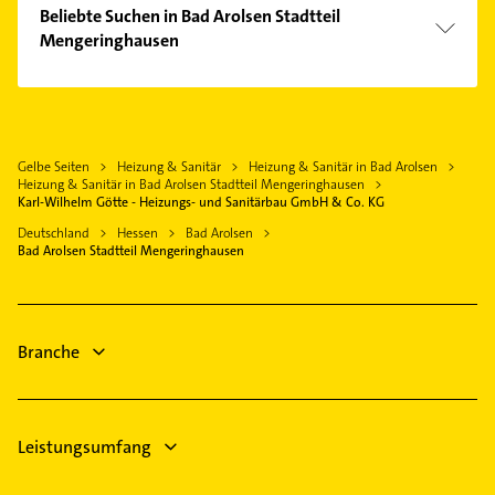
Klempner
Diemelstadt
Beliebte Suchen in Bad Arolsen Stadtteil
Gasinstallateur
Mengeringhausen
Wolfhagen
Sanitärinstallation
Diemelsee
Schreiner
Schreiner
Korbach
Dachdecker
Bestatter
Marsberg
Elektroinstallation
Elektroinstallation
Gelbe Seiten
Heizung & Sanitär
Heizung & Sanitär in Bad Arolsen
Warburg
Elektriker
Heizung & Sanitär in Bad Arolsen Stadtteil Mengeringhausen
Elektriker
Naumburg Hessen
Elektro Reparatur
Karl-Wilhelm Götte - Heizungs- und Sanitärbau GmbH & Co. KG
Elektro Reparatur
Vöhl
Steuerberater
Deutschland
Hessen
Bad Arolsen
Rechtsanwalt
Bad Arolsen Stadtteil Mengeringhausen
Maler
Dachdecker
Branche
Leistungsumfang