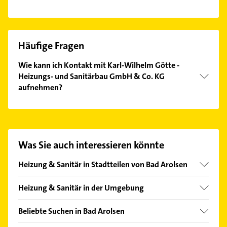
Häufige Fragen
Wie kann ich Kontakt mit Karl-Wilhelm Götte -
Heizungs- und Sanitärbau GmbH & Co. KG
aufnehmen?
Es ist sehr einfach Kontakt mit Karl-Wilhelm Götte -
Heizungs- und Sanitärbau GmbH & Co. KG
aufzunehmen. Einfach die passenden
Kontaktmöglichkeiten wie Adresse oder Mail in
Was Sie auch interessieren könnte
unserem Kontaktdaten-Bereich auswählen. Hier
finden Sie alle
Kontaktdaten
.
Heizung & Sanitär in Stadtteilen von Bad Arolsen
Landau
Heizung & Sanitär in der Umgebung
Twistetal
Beliebte Suchen in Bad Arolsen
Volkmarsen