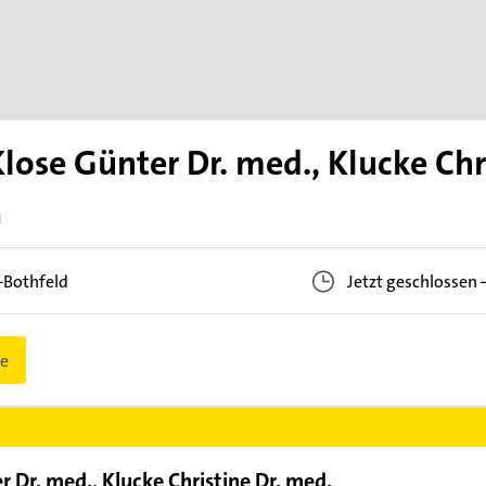
ose Günter Dr. med., Klucke Chri
N
-Bothfeld
Jetzt geschlossen
e
Dr. med., Klucke Christine Dr. med.