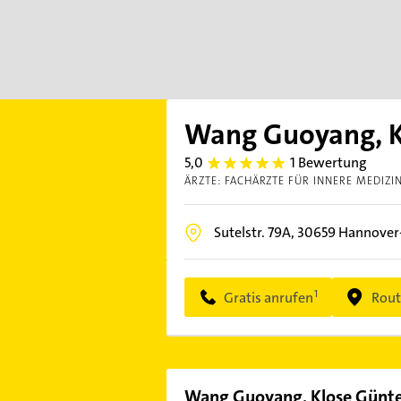
Wang Guoyang, Kl
5,0
1 Bewertung
5.0
ÄRZTE: FACHÄRZTE FÜR INNERE MEDIZI
Sutelstr. 79A,
30659
Hannover
Gratis anrufen
Rout
Wang Guoyang, Klose Günter 