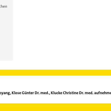
ichen
yang, Klose Günter Dr. med., Klucke Christine Dr. med. aufnehm
ng Guoyang, Klose Günter Dr. med., Klucke Christine Dr. med. auf
der Mail in unserem Kontaktdaten-Bereich auswählen. Hier finden