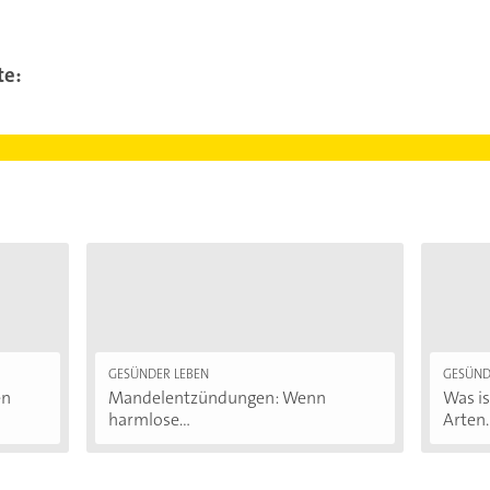
te:
GESÜNDER LEBEN
GESÜND
en
Mandelentzündungen: Wenn
Was i
harmlose...
Arten..