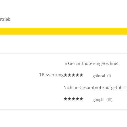
trieb.
In Gesamtnote eingerechnet
1 Bewertung
golocal
(1)
5.0
Nicht in Gesamtnote aufgeführt
google
(18)
4.7000003