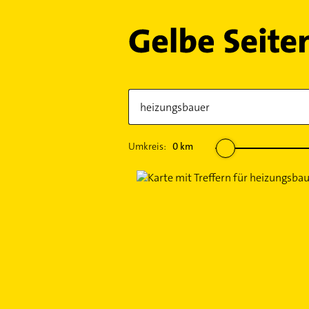
Umkreis:
0
km