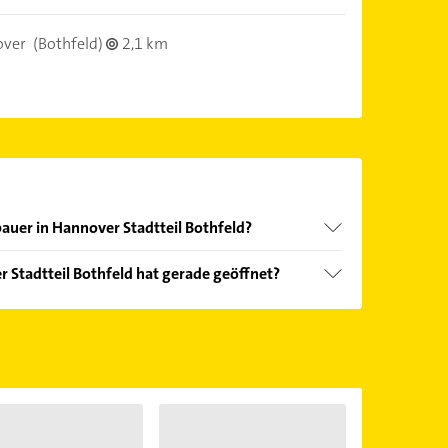
over
(Bothfeld)
2,1 km
auer in Hannover Stadtteil Bothfeld?
nd echter Kundenmeinungen und profitieren Sie
 Stadtteil Bothfeld hat gerade geöffnet?
ebnisse können Sie sich einfach nach
en.
Öffnungszeiten
. Bitte beachten Sie, dass diese an
önnen.