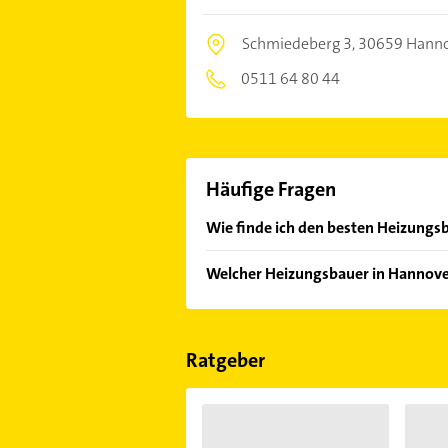
Schmiedeberg 3,
30659 Hann
0511 64 80 44
Häufige Fragen
Wie finde ich den besten Heizungsb
Vergleichen Sie alle Anbieter anha
Welcher Heizungsbauer in Hannover
von den Empfehlungen. Die Sucherg
Bewertungen
sortiert anzeigen lass
Im Anbieter-Bereich finden Sie alle
Sonn- und Feiertagen abweichen k
Ratgeber