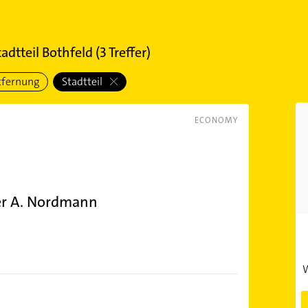
adtteil Bothfeld
(
3
Treffer)
tfernung
Stadtteil
ECONOMY
er A. Nordmann
k
W