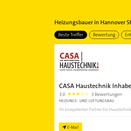
Heizungsbauer
in
Hannover St
Beste Treffer
Bewertung
En
CASA Haustechnik Inhab
3,0
3 Bewertungen
3.0
HEIZUNGS- UND LÜFTUNGSBAU
Ihr kompetenter Partner für Haustechni
E-Mail