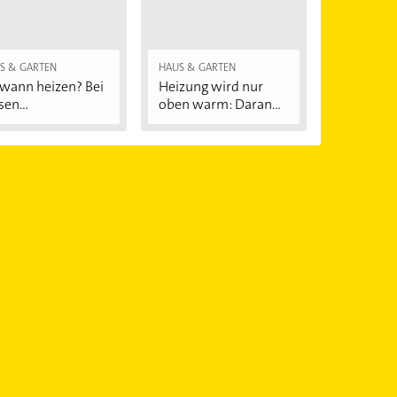
S & GARTEN
HAUS & GARTEN
wann heizen? Bei
Heizung wird nur
sen
oben warm: Daran...
ßentemperaturen