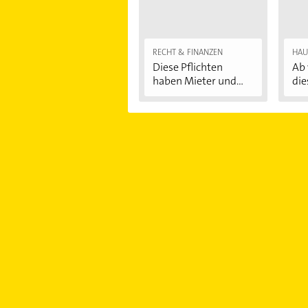
RECHT & FINANZEN
HAU
Diese Pflichten
Ab 
haben Mieter und...
die
Au
...