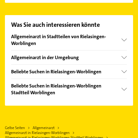
Dr.med. aufzunehmen. Einfach die passenden
Kontaktmöglichkeiten wie Adresse oder Mail in
unserem Kontaktdaten-Bereich auswählen. Hier
Was Sie auch interessieren könnte
finden Sie alle
Kontaktdaten
.
Allgemeinarzt in Stadtteilen von Rielasingen-
Worblingen
Rielasingen
Allgemeinarzt in der Umgebung
Singen (Hohentwiel)
Beliebte Suchen in Rielasingen-Worblingen
Gottmadingen
Maler
Öhningen
Beliebte Suchen in Rielasingen-Worblingen
Zahnarzt
Stadtteil Worblingen
Radolfzell am Bodensee
Physikalische Therapie
Eigeltingen
Maler
Physiotherapie
Engen Hegau
Bauunternehmen
Krankengymnastik
Bodman-Ludwigshafen
Rechtsanwalt
Gelbe Seiten
Allgemeinarzt
Stockach
Allgemeinarzt in Rielasingen-Worblingen
Fensterbauer
Überlingen
Allgemeinarzt in Rielasingen-Worblingen Stadtteil Worblingen