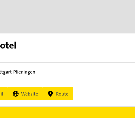
otel
ttgart-Plieningen
il
Website
Route