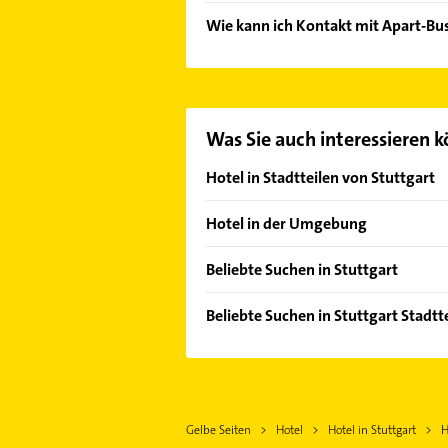
Folgende Leistungen werden angebo
Wie kann ich Kontakt mit Apart-B
Es ist sehr einfach Kontakt mit Ap
in unserem Kontaktdaten-Bereich au
Was Sie auch interessieren 
Hotel in Stadtteilen von Stuttgart
Bad Cannstatt
Hotel in der Umgebung
Degerloch
Filderstadt
Feuerbach
Beliebte Suchen in Stuttgart
Leinfelden-Echterdingen
Flughafen
Elektroinstallation
Ostfildern
Beliebte Suchen in Stuttgart Stadtt
Möhringen
Elektriker
Esslingen am Neckar
Hausarzt
Mitte
Elektro Reparatur
Steinenbronn Württemberg
Allgemeinarzt
Nord
Ärztehaus
Aichtal
Arzt
Ost
Hausarzt
Schönaich Württemberg
Gelbe Seiten
Hotel
Hotel in Stuttgart
H
Steuerberater
Süd
Allgemeinarzt