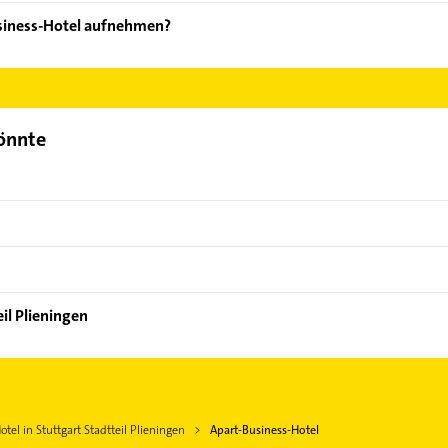
ten: Bistro, Doppelzimmer, Einzelzimmer, Fitnessstudio und Früh
usiness-Hotel aufnehmen?
art-Business-Hotel aufzunehmen. Einfach die passenden Kontaktmö
swählen. Hier finden Sie alle
Kontaktdaten
.
könnte
eil Plieningen
otel in Stuttgart Stadtteil Plieningen
Apart-Business-Hotel