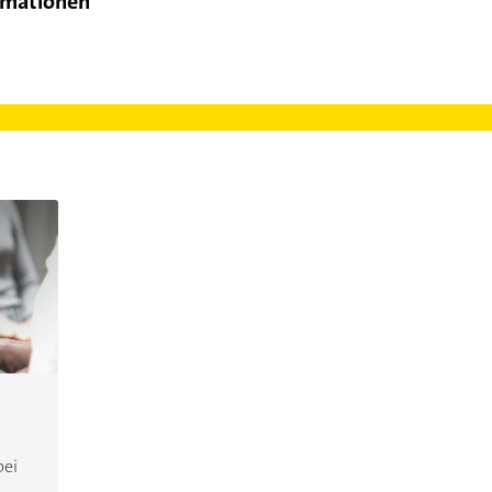
rmationen
bei