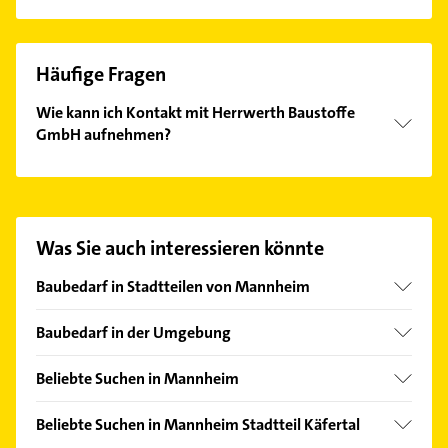
Häufige Fragen
Wie kann ich Kontakt mit Herrwerth Baustoffe
GmbH aufnehmen?
Es ist sehr einfach Kontakt mit Herrwerth Baustoffe
GmbH aufzunehmen. Einfach die passenden
Kontaktmöglichkeiten wie Adresse oder Mail in
unserem Kontaktdaten-Bereich auswählen. Hier
Was Sie auch interessieren könnte
finden Sie alle
Kontaktdaten
.
Baubedarf in Stadtteilen von Mannheim
Mühlauhafen
Baubedarf in der Umgebung
Neckarau
Ludwigshafen am Rhein
Rheinau
Beliebte Suchen in Mannheim
Lampertheim
Putzfrau
Frankenthal (Pfalz)
Beliebte Suchen in Mannheim Stadtteil Käfertal
Gebäudereinigung