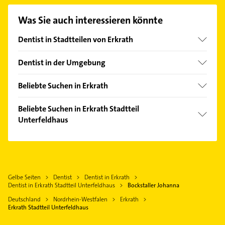
Kontaktmöglichkeiten wie Adresse oder Mail in
unserem Kontaktdaten-Bereich auswählen. Hier
Was Sie auch interessieren könnte
finden Sie alle
Kontaktdaten
.
Dentist in Stadtteilen von Erkrath
Hochdahl
Dentist in der Umgebung
Hilden
Beliebte Suchen in Erkrath
Haan Rheinland
Steuerberater
Mettmann
Beliebte Suchen in Erkrath Stadtteil
Physikalische Therapie
Unterfeldhaus
Düsseldorf
Physiotherapie
Langenfeld (Rheinland)
Klempner
Krankengymnastik
Ratingen
Gasinstallateur
Bauunternehmen
Wülfrath
Sanitärinstallation
Dachdecker
Gelbe Seiten
Dentist
Dentist in Erkrath
Solingen
Rechtsanwalt
Dentist in Erkrath Stadtteil Unterfeldhaus
Bockstaller Johanna
Rechtsanwalt
Monheim am Rhein
Immobilien
Deutschland
Nordrhein-Westfalen
Erkrath
Putzfrau
Leichlingen (Rheinland)
Immobilienmakler
Erkrath Stadtteil Unterfeldhaus
Gebäudereinigung
Heizung & Sanitär