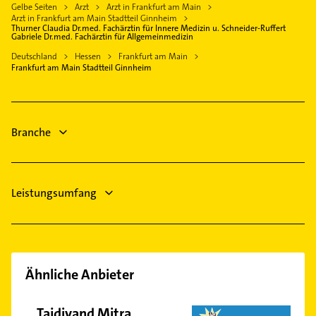
Lüftungsanlagen
Gelbe Seiten
Arzt
Arzt in Frankfurt am Main
Kronberg im Taunus
Physikalische Therapie
Höchst
Arzt in Frankfurt am Main Stadtteil Ginnheim
Heizungsbauer
Friedrichsdorf Taunus
Thurner Claudia Dr.med. Fachärztin für Innere Medizin u. Schneider-Ruffert
Physiotherapie
Harheim
Gabriele Dr.med. Fachärztin für Allgemeinmedizin
Heizungsfirmen
Mühlheim am Main
Krankengymnastik
Hausen
Deutschland
Hessen
Frankfurt am Main
Kanalreinigung
Frankfurt am Main Stadtteil Ginnheim
Heizung & Sanitär
Heddernheim
Physikalische Therapie
Lüftungsanlagen
Innenstadt
Heizungsbauer
Kalbach
Heizungsfirmen
Branche
Kalbach-Riedberg
Nied
Nieder-Eschbach
Leistungsumfang
Niederrad
Niederursel
Nordend-Ost
Nordend-West
Ähnliche Anbieter
Oberrad
Ostend
Tajdivand Mitra
Preungesheim