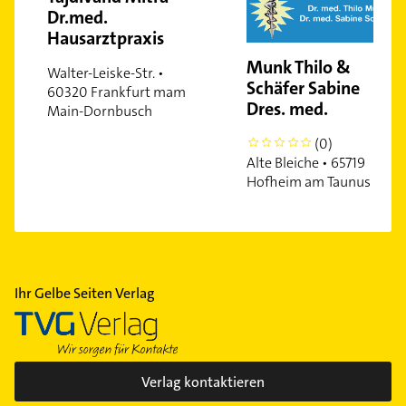
Dr.med.
Rödelheim
Hausarztpraxis
Riederwald
Munk Thilo &
Sachsenhausen
Walter-Leiske-Str. •
Schäfer Sabine
60320 Frankfurt mam
Schwanheim
Dres. med.
Main-Dornbusch
Sossenheim
(0)
0
Unterliederbach
Alte Bleiche • 65719
Westend-Nord
Hofheim am Taunus
Westend-Süd
Zeilsheim
Ihr Gelbe Seiten Verlag
Verlag kontaktieren