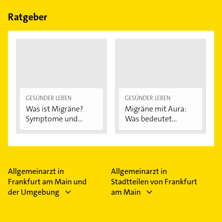
Bitte beachten Sie, dass diese an Sonn- und
Feiertagen abweichen können.
Ratgeber
GESÜNDER LEBEN
GESÜNDER LEBEN
Was ist Migräne?
Migräne mit Aura:
Symptome und...
Was bedeutet...
Allgemeinarzt in
Allgemeinarzt in
Frankfurt am Main und
Stadtteilen von Frankfurt
der Umgebung
am Main