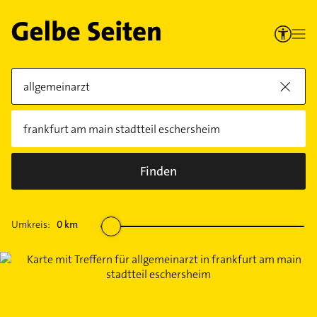
Finden
Umkreis:
0
km