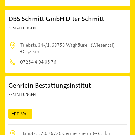
DBS Schmitt GmbH Diter Schmitt
BESTATTUNGEN
Triebstr. 34-/1,
68753 Waghäusel
(Wiesental)
5,2 km
07254 4 04 05 76
Gehrlein Bestattungsinstitut
BESTATTUNGEN
E-Mail
Hauptstr. 20,
76726 Germersheim
6,1 km