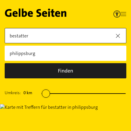
Finden
Umkreis:
0
km