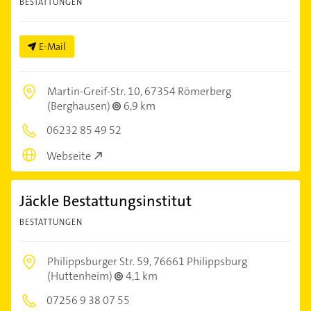
BESTATTUNGEN
E-Mail
Martin-Greif-Str. 10,
67354 Römerberg
(Berghausen)
6,9 km
06232 85 49 52
Webseite
Jäckle Bestattungsinstitut
BESTATTUNGEN
Philippsburger Str. 59,
76661 Philippsburg
(Huttenheim)
4,1 km
07256 9 38 07 55