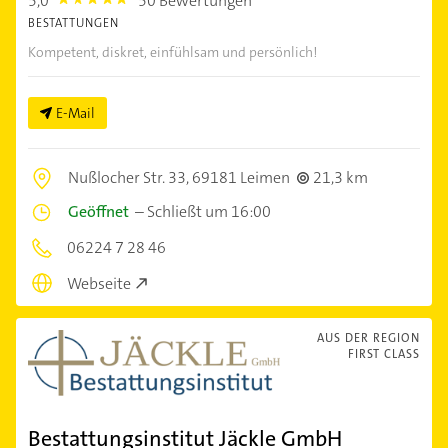
5,0
50 Bewertungen
5.0
BESTATTUNGEN
Kompetent, diskret, einfühlsam und persönlich!
E-Mail
Nußlocher Str. 33,
69181 Leimen
21,3 km
Geöffnet
–
Schließt um 16:00
06224 7 28 46
Webseite
AUS DER REGION
FIRST CLASS
Bestattungsinstitut Jäckle GmbH