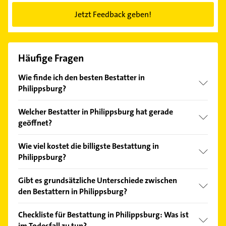
Jetzt Feedback geben!
Häufige Fragen
Wie finde ich den besten Bestatter in
Philippsburg?
Vergleichen Sie alle Anbieter anhand echter
Welcher Bestatter in Philippsburg hat gerade
Kundenmeinungen und profitieren Sie von den
geöffnet?
Empfehlungen. Die Suchergebnisse können Sie sich
einfach nach
Bewertungen
sortiert anzeigen lassen.
Im Anbieter-Bereich finden Sie alle
Öffnungszeiten
.
Wie viel kostet die billigste Bestattung in
Bitte beachten Sie, dass diese an Sonn- und
Philippsburg?
Feiertagen abweichen können.
Die Bestattungskosten in Philippsburg können
Gibt es grundsätzliche Unterschiede zwischen
erheblich variieren, abhängig von den individuellen
den Bestattern in Philippsburg?
Umständen und Präferenzen. In der Regel bewegen
sich die Preise für eine Bestattung jedoch schnell
Die Wahl eines Bestatters liegt normalerweise in der
Checkliste für Bestattung in Philippsburg: Was ist
über 10.000 Euro. Es gibt aber kostengünstigere
Verantwortung der engsten Angehörigen des
im Todesfall zu tun?