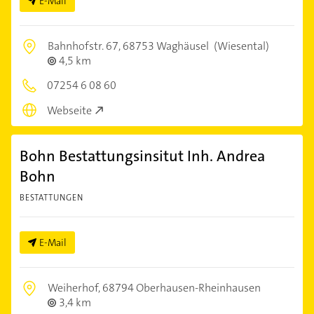
E-Mail
Bahnhofstr. 67,
68753 Waghäusel
(Wiesental)
4,5 km
07254 6 08 60
Webseite
Bohn Bestattungsinsitut Inh. Andrea
Bohn
BESTATTUNGEN
E-Mail
Weiherhof,
68794 Oberhausen-Rheinhausen
3,4 km