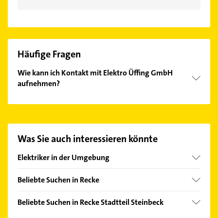
Häufige Fragen
Wie kann ich Kontakt mit Elektro Üffing GmbH
aufnehmen?
Es ist sehr einfach Kontakt mit Elektro Üffing GmbH
aufzunehmen. Einfach die passenden
Kontaktmöglichkeiten wie Adresse oder Mail in
unserem Kontaktdaten-Bereich auswählen. Hier
Was Sie auch interessieren könnte
finden Sie alle
Kontaktdaten
.
Elektriker in der Umgebung
Ibbenbüren
Beliebte Suchen in Recke
Westerkappeln
Hausarzt
Merzen
Beliebte Suchen in Recke Stadtteil Steinbeck
Allgemeinarzt
Lotte