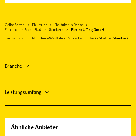
Schreiner
Arzt
Fürstenau bei Bramsche
Maler
Rechtsanwalt
Bramsche Hase
Schreiner
Rheine
Gelbe Seiten
Elektriker
Elektriker in Recke
Physikalische Therapie
Elektriker in Recke Stadtteil Steinbeck
Elektro Üffing GmbH
Wallenhorst
Physiotherapie
Deutschland
Nordrhein-Westfalen
Recke
Recke Stadtteil Steinbeck
Hasbergen Kreis Osnabrück
Krankengymnastik
Alfhausen
Heizung & Sanitär
Lüftungsanlagen
Branche
Leistungsumfang
Ähnliche Anbieter