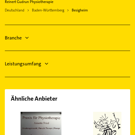
Tamm
Reinert Gudrun Physiotherapie
Heizung & Sanitär
Ilsfeld
Deutschland
Baden-Württemberg
Besigheim
Lüftungsanlagen
Brackenheim
Heizungsbauer
Asperg
Heizungsfirmen
Markgröningen
Branche
Bauunternehmen
Zahnarzt
Leistungsumfang
Ähnliche Anbieter