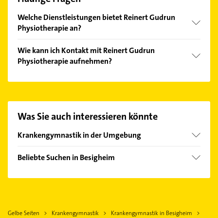
Welche Dienstleistungen bietet Reinert Gudrun
Physiotherapie an?
Folgende Leistungen werden angeboten:
Wie kann ich Kontakt mit Reinert Gudrun
Lymphdrainage, krankengymnastik, massage,
Physiotherapie aufnehmen?
Fußreflexzonentherapie und Cranio-sacrale-
Therapie.
Es ist sehr einfach Kontakt mit Reinert Gudrun
Physiotherapie aufzunehmen. Einfach die
passenden Kontaktmöglichkeiten wie Adresse oder
Mail in unserem Kontaktdaten-Bereich auswählen.
Was Sie auch interessieren könnte
Hier finden Sie alle
Kontaktdaten
.
Krankengymnastik in der Umgebung
Bönnigheim
Beliebte Suchen in Besigheim
Bietigheim-Bissingen
Phoniatrie
Sachsenheim Württemberg
Logopädie
Freiberg am Neckar
Klempner
Lauffen am Neckar
Gelbe Seiten
Krankengymnastik
Krankengymnastik in Besigheim
Sanitärinstallation