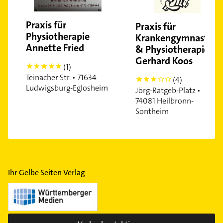
Praxis für
Praxis für
Physiotherapie
Krankengymnastik
Annette Fried
& Physiotherapie
Gerhard Koos
(1)
5
Teinacher Str. • 71634
(4)
3
Ludwigsburg-Eglosheim
Jörg-Ratgeb-Platz •
74081 Heilbronn-
Sontheim
Ihr Gelbe Seiten Verlag