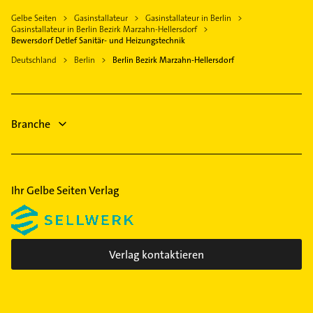
Elektro Reparatur
Hohen Neuendorf
Bezirk Reinickendorf
Gelbe Seiten
Gasinstallateur
Gasinstallateur in Berlin
Rohrreinigung
Gasinstallateur in Berlin Bezirk Marzahn-Hellersdorf
Bezirk Spandau
Kanalreinigung
Bewersdorf Detlef Sanitär- und Heizungstechnik
Bezirk Steglitz-Zehlendorf
Gartenbau & Landschaftsbau
Deutschland
Berlin
Berlin Bezirk Marzahn-Hellersdorf
Bezirk Tempelhof-Schöneberg
Lackiererei
Bezirk Treptow-Köpenick
Maler
Putzfrau
Branche
Gebäudereinigung
Ihr Gelbe Seiten Verlag
Verlag kontaktieren