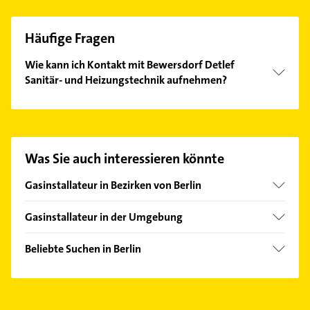
Häufige Fragen
Wie kann ich Kontakt mit Bewersdorf Detlef
Sanitär- und Heizungstechnik aufnehmen?
Es ist sehr einfach Kontakt mit Bewersdorf Detlef
Sanitär- und Heizungstechnik aufzunehmen. Einfach
die passenden Kontaktmöglichkeiten wie Adresse
oder Mail in unserem Kontaktdaten-Bereich
Was Sie auch interessieren könnte
auswählen. Hier finden Sie alle
Kontaktdaten
.
Gasinstallateur in Bezirken von Berlin
Bezirk Charlottenburg-Wilmersdorf
Gasinstallateur in der Umgebung
Bezirk Friedrichshain-Kreuzberg
Blankenfelde-Mahlow
Bezirk Lichtenberg
Beliebte Suchen in Berlin
Glienicke /Nordbahn
Bezirk Mitte
Elektroinstallation
Großbeeren
Bezirk Neukölln
Elektriker
Kleinmachnow
Bezirk Pankow