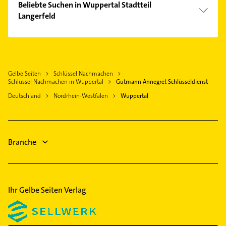
Ennepetal
Beliebte Suchen in Wuppertal Stadtteil
Fensterbauer
Langerfeld
Sprockhövel
Fenster
Remscheid
Maler
Putzfrau
Hattingen Ruhr
Dachdecker
Gebäudereinigung
Wülfrath
Heizung & Sanitär
Heizung & Sanitär
Gelbe Seiten
Schlüssel Nachmachen
Wermelskirchen
Lüftungsanlagen
Schlüssel Nachmachen in Wuppertal
Gutmann Annegret Schlüsseldienst
Lüftungsanlagen
Breckerfeld
Heizungsbauer
Deutschland
Nordrhein-Westfalen
Wuppertal
Heizungsbauer
Velbert
Heizungsfirmen
Heizungsfirmen
Bestatter
Lackiererei
Gartenbau & Landschaftsbau
Branche
Putzfrau
Gebäudereinigung
Ihr Gelbe Seiten Verlag