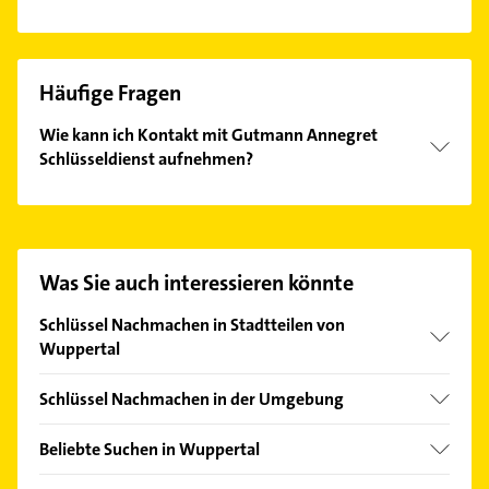
Häufige Fragen
Wie kann ich Kontakt mit Gutmann Annegret
Schlüsseldienst aufnehmen?
Es ist sehr einfach Kontakt mit Gutmann Annegret
Schlüsseldienst aufzunehmen. Einfach die
passenden Kontaktmöglichkeiten wie Adresse oder
Mail in unserem Kontaktdaten-Bereich auswählen.
Was Sie auch interessieren könnte
Hier finden Sie alle
Kontaktdaten
.
Schlüssel Nachmachen in Stadtteilen von
Wuppertal
Barmen
Schlüssel Nachmachen in der Umgebung
Elberfeld
Schwelm
Vohwinkel
Beliebte Suchen in Wuppertal
Gevelsberg
Gartenbau & Landschaftsbau