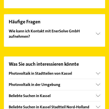
Häufige Fragen
Wie kann ich Kontakt mit EnerSolve GmbH
aufnehmen?
Es ist sehr einfach Kontakt mit EnerSolve GmbH
aufzunehmen. Einfach die passenden
Kontaktmöglichkeiten wie Adresse oder Mail in
unserem Kontaktdaten-Bereich auswählen. Hier
Was Sie auch interessieren könnte
finden Sie alle
Kontaktdaten
.
Photovoltaik in Stadtteilen von Kassel
West
Photovoltaik in der Umgebung
Niestetal
Beliebte Suchen in Kassel
Lohfelden
Elektroinstallation
Baunatal
Beliebte Suchen in Kassel Stadtteil Nord-Holland