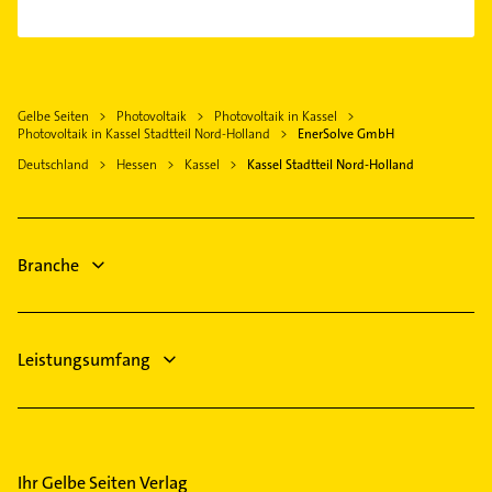
Elektriker
Kaufungen Hessen
Elektroinstallation
Elektro Reparatur
Felsberg Hessen
Elektriker
Bauunternehmen
Witzenhausen
Elektro Reparatur
Heizung & Sanitär
Gelbe Seiten
Photovoltaik
Photovoltaik in Kassel
Heizung & Sanitär
Lüftungsanlagen
Photovoltaik in Kassel Stadtteil Nord-Holland
EnerSolve GmbH
Hausarzt
Heizungsbauer
Deutschland
Hessen
Kassel
Kassel Stadtteil Nord-Holland
Allgemeinarzt
Heizungsfirmen
Arzt
Rohrreinigung
Schreiner
Ärztehaus
Branche
Klempner
Gasinstallateur
Leistungsumfang
Ihr Gelbe Seiten Verlag