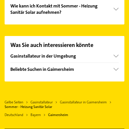
Wie kann ich Kontakt mit Sommer - Heizung
Sanitär Solar aufnehmen?
Es ist sehr einfach Kontakt mit Sommer - Heizung
Sanitär Solar aufzunehmen. Einfach die passenden
Kontaktmöglichkeiten wie Adresse oder Mail in
unserem Kontaktdaten-Bereich auswählen. Hier
Was Sie auch interessieren könnte
finden Sie alle
Kontaktdaten
.
Gasinstallateur in der Umgebung
Ingolstadt Donau
Beliebte Suchen in Gaimersheim
Buxheim Oberbayern
Elektroinstallation
Neuburg an der Donau
Elektriker
Reichertshofen Oberbayern
Elektro Reparatur
Altmannstein
Gelbe Seiten
Gasinstallateur
Gasinstallateur in Gaimersheim
Kanalreinigung
Rennertshofen
Sommer - Heizung Sanitär Solar
Hausarzt
Ehekirchen
Deutschland
Bayern
Gaimersheim
Allgemeinarzt
Arzt