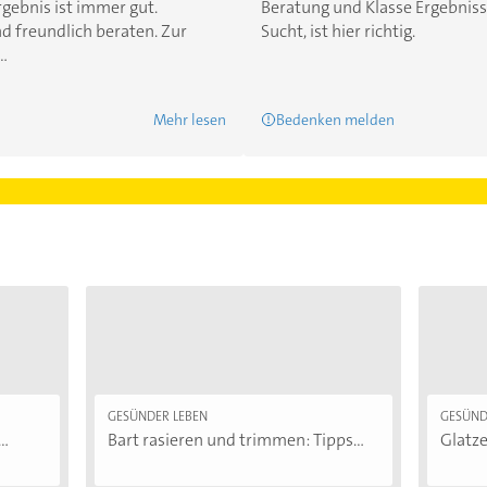
rgebnis ist immer gut.
Beratung und Klasse Ergebnis
 freundlich beraten. Zur
Sucht, ist hier richtig.
..
Mehr lesen
Bedenken melden
GESÜNDER LEBEN
GESÜND
..
Bart rasieren und trimmen: Tipps...
Glatze