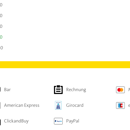
00
00
00
00
00
Bar
Rechnung
American Express
Girocard
ClickandBuy
PayPal