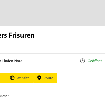
rs Frisuren
r-Linden-Nord
Geöffnet
–
il
Website
Route