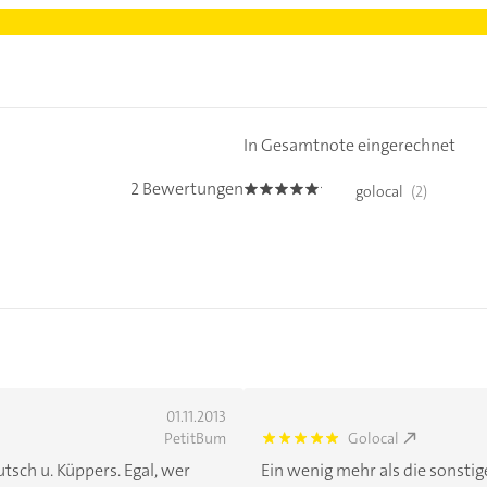
In Gesamtnote eingerechnet
2 Bewertungen
golocal
(2)
5.0
01.11.2013
PetitBum
Golocal
5.0
utsch u. Küppers. Egal, wer
Ein wenig mehr als die sonsti