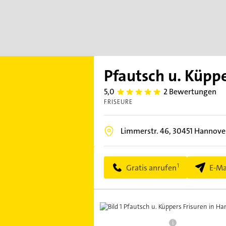
Pfautsch u. Küppe
5,0
2 Bewertungen
5.0
FRISEURE
Limmerstr. 46,
30451
Hannove
Gratis anrufen
E-Ma
i