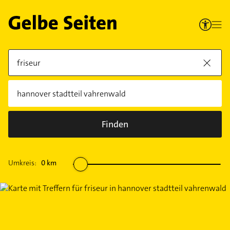
Finden
Umkreis:
0
km