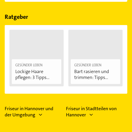
einfach nach
Bewertungen
sortiert anzeigen lassen.
Im Anbieter-Bereich finden Sie alle
Öffnungszeiten
.
Bitte beachten Sie, dass diese an Sonn- und
Feiertagen abweichen können.
Ratgeber
GESÜNDER LEBEN
GESÜNDER LEBEN
Lockige Haare
Bart rasieren und
pflegen: 3 Tipps...
trimmen: Tipps...
Friseur in Hannover und
Friseur in Stadtteilen von
der Umgebung
Hannover