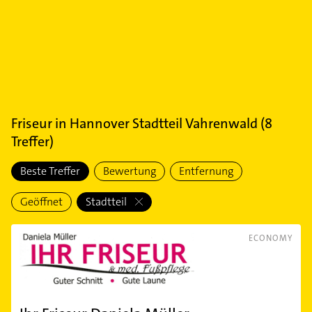
Friseur
in
Hannover Stadtteil Vahrenwald
(
8
Treffer)
Beste Treffer
Bewertung
Entfernung
Geöffnet
Stadtteil
ECONOMY