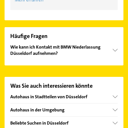
Häufige Fragen
Wie kann ich Kontakt mit BMW Niederlassung
Düsseldorf aufnehmen?
Es ist sehr einfach Kontakt mit BMW Niederlassung
Düsseldorf aufzunehmen. Einfach die passenden
Kontaktmöglichkeiten wie Adresse oder Mail in
unserem Kontaktdaten-Bereich auswählen. Hier
Was Sie auch interessieren könnte
finden Sie alle
Kontaktdaten
.
Autohaus in Stadtteilen von Düsseldorf
Benrath
Autohaus in der Umgebung
Bilk
Erkrath
Düsseltal
Beliebte Suchen in Düsseldorf