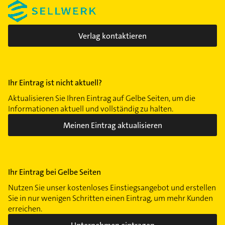
Pempelfort
Rath
Stadtmitte
Verlag kontaktieren
Vennhausen
Wersten
Ihr Eintrag ist nicht aktuell?
Aktualisieren Sie Ihren Eintrag auf Gelbe Seiten, um die
Informationen aktuell und vollständig zu halten.
Meinen Eintrag aktualisieren
Ihr Eintrag bei Gelbe Seiten
Nutzen Sie unser kostenloses Einstiegsangebot und erstellen
Sie in nur wenigen Schritten einen Eintrag, um mehr Kunden
erreichen.