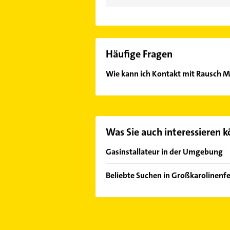
Häufige Fragen
Wie kann ich Kontakt mit Rausch 
Es ist sehr einfach Kontakt mit Ra
unserem Kontaktdaten-Bereich ausw
Was Sie auch interessieren 
Gasinstallateur in der Umgebung
Rosenheim Oberbayern
Beliebte Suchen in Großkarolinenfe
Kolbermoor
Elektroinstallation
Schechen
Elektriker
Bad Aibling
Elektro Reparatur
Bruckmühl Mangfall