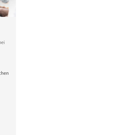
bei
ichen