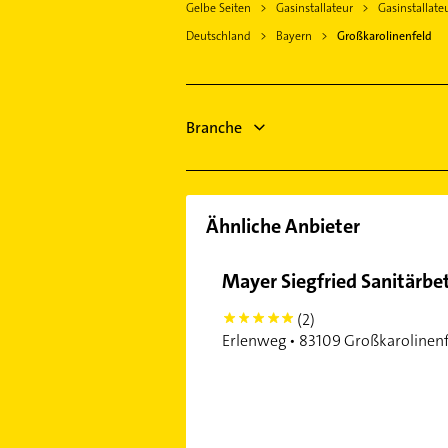
Gelbe Seiten
Gasinstallateur
Gasinstallate
Dachdecker
Aßling
Deutschland
Bayern
Großkarolinenfeld
Putzfrau
Bad Feilnbach
Gebäudereinigung
Frasdorf
Zahnarzt
Prien am Chiemsee
Lackiererei
Branche
Feldkirchen-Westerham
Maler
Immobilien
Ähnliche Anbieter
Mayer Siegfried Sanitärbe
(2)
5
Erlenweg • 83109 Großkarolinen