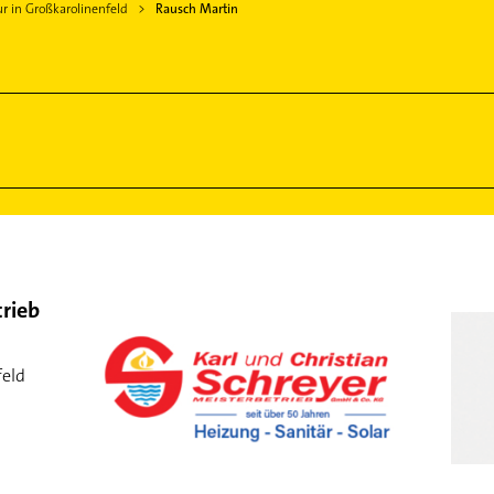
ur in Großkarolinenfeld
Rausch Martin
trieb
feld