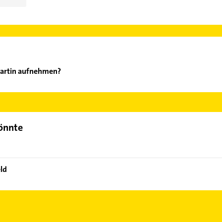
Martin aufnehmen?
usch Martin aufzunehmen. Einfach die passenden Kontaktmöglichke
ählen. Hier finden Sie alle
Kontaktdaten
.
könnte
ld