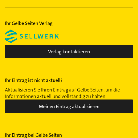
Lüftungsanlagen
Hassels
Heerdt
Holthausen
Ihr Gelbe Seiten Verlag
Kaiserswerth
Lörick
Lichtenbroich
Verlag kontaktieren
Mörsenbroich
Oberbilk
Oberkassel
Ihr Eintrag ist nicht aktuell?
Pempelfort
Rath
Aktualisieren Sie Ihren Eintrag auf Gelbe Seiten, um die
Informationen aktuell und vollständig zu halten.
Reisholz
Meinen Eintrag aktualisieren
Stadtmitte
Stockum
Unterbach
Unterbilk
Ihr Eintrag bei Gelbe Seiten