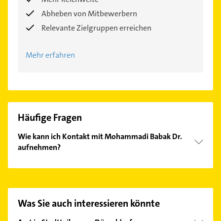
Abheben von Mitbewerbern
Relevante Zielgruppen erreichen
Mehr erfahren
Häufige Fragen
Wie kann ich Kontakt mit Mohammadi Babak Dr.
aufnehmen?
Es ist sehr einfach Kontakt mit Mohammadi Babak
Dr. aufzunehmen. Einfach die passenden
Kontaktmöglichkeiten wie Adresse oder Mail in
unserem Kontaktdaten-Bereich auswählen. Hier
Was Sie auch interessieren könnte
finden Sie alle
Kontaktdaten
.