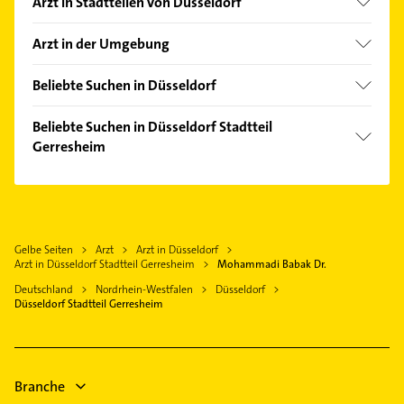
Arzt in Stadtteilen von Düsseldorf
Altstadt
Arzt in der Umgebung
Angermund
Ratingen
Benrath
Beliebte Suchen in Düsseldorf
Neuss
Bilk
Bestatter
Meerbusch
Beliebte Suchen in Düsseldorf Stadtteil
Carlstadt
Lackiererei
Gerresheim
Solingen
Düsseltal
Maler
Mülheim an der Ruhr
Maler
Derendorf
Heizung & Sanitär
Duisburg
Schreiner
Eller
Lüftungsanlagen
Krefeld
Hausarzt
Flingern Nord
Heizungsbauer
Gelbe Seiten
Arzt
Arzt in Düsseldorf
Wuppertal
Allgemeinarzt
Flingern Süd
Arzt in Düsseldorf Stadtteil Gerresheim
Mohammadi Babak Dr.
Heizungsfirmen
Remscheid
Physikalische Therapie
Friedrichstadt
Deutschland
Nordrhein-Westfalen
Düsseldorf
Ärztehaus
Leverkusen
Physiotherapie
Düsseldorf Stadtteil Gerresheim
Garath
Hausarzt
Krankengymnastik
Golzheim
Allgemeinarzt
Gartenbau & Landschaftsbau
Grafenberg
Heizung & Sanitär
Branche
Hafen