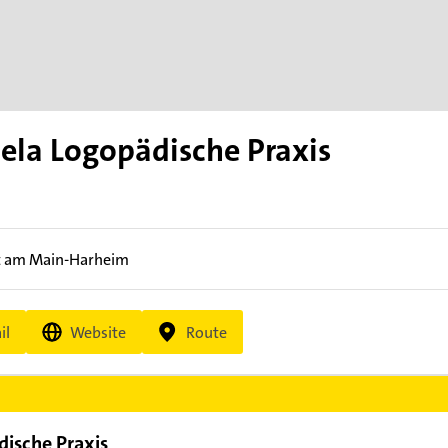
la Logopädische Praxis
t am Main-Harheim
il
Website
Route
ische Praxis