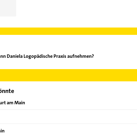
ann Daniela Logopädische Praxis aufnehmen?
tadermann Daniela Logopädische Praxis aufzunehmen. Einfach die 
ontaktdaten-Bereich auswählen. Hier finden Sie alle
Kontaktdate
könnte
furt am Main
ain