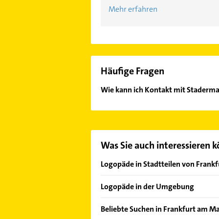
Mehr erfahren
Häufige Fragen
Wie kann ich Kontakt mit Staderm
Es ist sehr einfach Kontakt mit S
wie Adresse oder Mail in unserem K
Was Sie auch interessieren 
Logopäde in Stadtteilen von Frank
Bergen-Enkheim
Logopäde in der Umgebung
Bockenheim
Bad Vilbel
Bornheim
Beliebte Suchen in Frankfurt am M
Bad Homburg v. d. Höhe