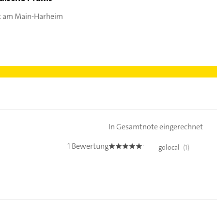
t am Main-Harheim
In Gesamtnote eingerechnet
1 Bewertung
golocal
(1)
5.0