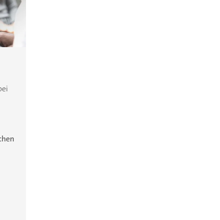
bei
ichen