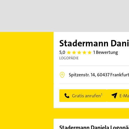
Stadermann Danie
5,0
1 Bewertung
5.0
LOGOPÄDIE
Spitzenstr. 14,
60437
Frankfur
Gratis anrufen
E-Ma
Stadermann Daniela Logopäd