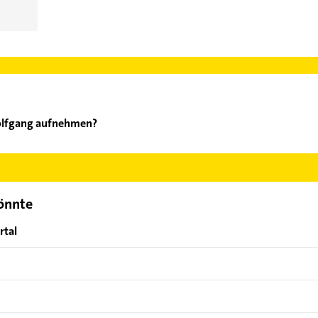
Wolfgang aufnehmen?
chse Wolfgang aufzunehmen. Einfach die passenden Kontaktmöglich
ählen. Hier finden Sie alle
Kontaktdaten
.
könnte
rtal