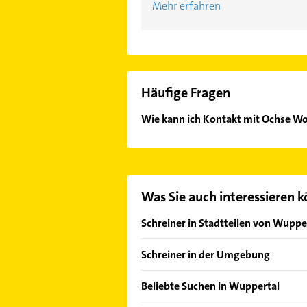
Mehr erfahren
Häufige Fragen
Wie kann ich Kontakt mit Ochse 
Es ist sehr einfach Kontakt mit O
unserem Kontaktdaten-Bereich ausw
Was Sie auch interessieren 
Schreiner in Stadtteilen von Wuppe
Barmen
Schreiner in der Umgebung
Cronenberg
Schwelm
Elberfeld
Beliebte Suchen in Wuppertal
Gevelsberg
Ronsdorf