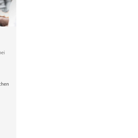
bei
ichen