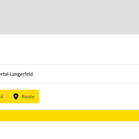
tal-Langerfeld
il
Route