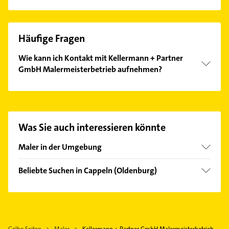
Häufige Fragen
Wie kann ich Kontakt mit Kellermann + Partner
GmbH Malermeisterbetrieb aufnehmen?
Es ist sehr einfach Kontakt mit Kellermann + Partner
GmbH Malermeisterbetrieb aufzunehmen. Einfach
die passenden Kontaktmöglichkeiten wie Adresse
oder Mail in unserem Kontaktdaten-Bereich
Was Sie auch interessieren könnte
auswählen. Hier finden Sie alle
Kontaktdaten
.
Maler in der Umgebung
Emstek
Beliebte Suchen in Cappeln (Oldenburg)
Cloppenburg
Schreiner
Bakum Kreis Vechta
Klempner
Visbek
Gasinstallateur
Vechta