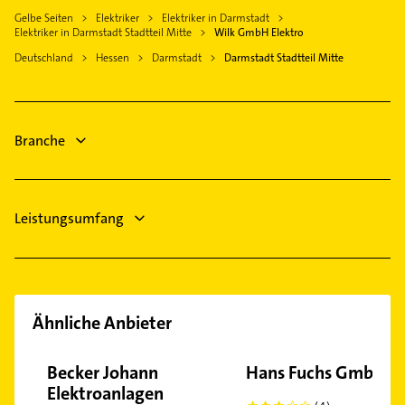
Gartenbau & Landschaftsbau
Seeheim-Jugenheim
Gelbe Seiten
Elektriker
Elektriker in Darmstadt
Zahnarzt
Fensterbauer
Elektriker in Darmstadt Stadtteil Mitte
Wilk GmbH Elektro
Riedstadt
Phoniatrie
Fenster
Deutschland
Hessen
Darmstadt
Darmstadt Stadtteil Mitte
Groß-Zimmern
Logopädie
Heizung & Sanitär
Mörfelden-Walldorf
Heizung & Sanitär
Lüftungsanlagen
Lüftungsanlagen
Heizungsbauer
Branche
Heizungsbauer
Heizungsfirmen
Leistungsumfang
Ähnliche Anbieter
Becker Johann
Hans Fuchs GmbH
Elektroanlagen