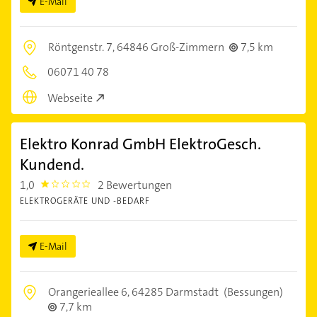
E-Mail
Röntgenstr. 7,
64846 Groß-Zimmern
7,5 km
06071 40 78
Webseite
Elektro Konrad GmbH ElektroGesch.
Kundend.
1,0
2 Bewertungen
1.0
ELEKTROGERÄTE UND -BEDARF
E-Mail
Orangerieallee 6,
64285 Darmstadt
(Bessungen)
7,7 km