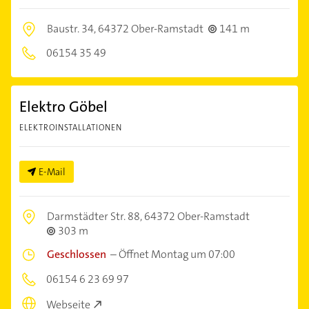
Baustr. 34,
64372 Ober-Ramstadt
141 m
06154 35 49
Elektro Göbel
ELEKTROINSTALLATIONEN
E-Mail
Darmstädter Str. 88,
64372 Ober-Ramstadt
303 m
Geschlossen
–
Öffnet Montag um 07:00
06154 6 23 69 97
Webseite