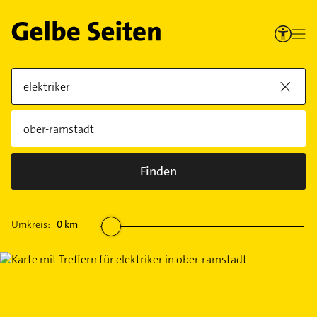
Finden
Umkreis:
0
km