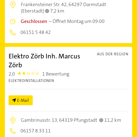
Frankensteiner Str. 42,
64297 Darmstadt
(Eberstadt)
7,2 km
Geschlossen
–
Öffnet Montag um 09:00
06151 5 48 42
Elektro Zörb Inh. Marcus
AUS DER REGION
Zörb
2,0
1 Bewertung
2.0
ELEKTROINSTALLATIONEN
E-Mail
Gambrinusstr. 13,
64319 Pfungstadt
11,2 km
06157 8 33 11