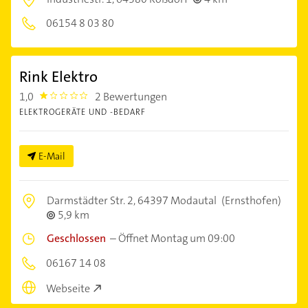
06154 8 03 80
Rink Elektro
1,0
2 Bewertungen
1.0
ELEKTROGERÄTE UND -BEDARF
E-Mail
Darmstädter Str. 2,
64397 Modautal
(Ernsthofen)
5,9 km
Geschlossen
–
Öffnet Montag um 09:00
06167 14 08
Webseite