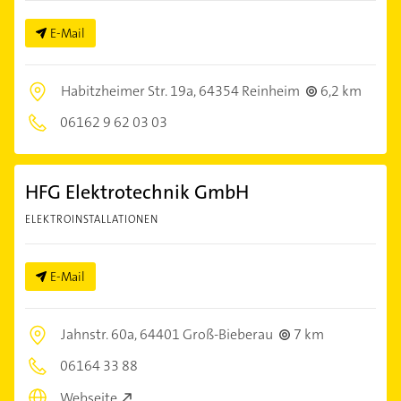
E-Mail
Habitzheimer Str. 19a,
64354 Reinheim
6,2 km
06162 9 62 03 03
HFG Elektrotechnik GmbH
ELEKTROINSTALLATIONEN
E-Mail
Jahnstr. 60a,
64401 Groß-Bieberau
7 km
06164 33 88
Webseite