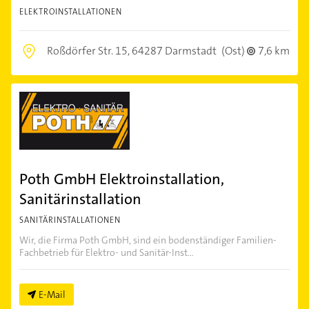
ELEKTROINSTALLATIONEN
Roßdörfer Str. 15,
64287 Darmstadt
(Ost)
7,6 km
Poth GmbH Elektroinstallation,
Sanitärinstallation
SANITÄRINSTALLATIONEN
Wir, die Firma Poth GmbH, sind ein bodenständiger Familien-
Fachbetrieb für Elektro- und Sanitär-Inst...
E-Mail