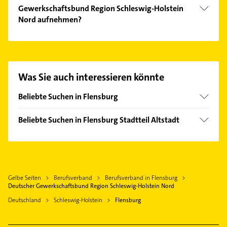
Gewerkschaftsbund Region Schleswig-Holstein
Nord aufnehmen?
Es ist sehr einfach Kontakt mit Deutscher
Gewerkschaftsbund Region Schleswig-Holstein
Nord aufzunehmen. Einfach die passenden
Kontaktmöglichkeiten wie Adresse oder Mail in
Was Sie auch interessieren könnte
unserem Kontaktdaten-Bereich auswählen. Hier
finden Sie alle
Kontaktdaten
.
Beliebte Suchen in Flensburg
Rechtsanwalt
Beliebte Suchen in Flensburg Stadtteil Altstadt
Steuerberater
Rechtsanwalt
Zahnarzt
Steuerberater
Elektroinstallation
Zahnarzt
Elektriker
Gelbe Seiten
Berufsverband
Berufsverband in Flensburg
Physikalische Therapie
Elektro Reparatur
Deutscher Gewerkschaftsbund Region Schleswig-Holstein Nord
Physiotherapie
Kammerjäger
Deutschland
Schleswig-Holstein
Flensburg
Krankengymnastik
Physikalische Therapie
Hausarzt