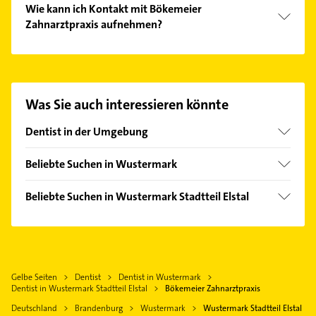
Wie kann ich Kontakt mit Bökemeier
Kariesbehandlung und Zahnpflege.
Zahnarztpraxis aufnehmen?
Es ist sehr einfach Kontakt mit Bökemeier
Zahnarztpraxis aufzunehmen. Einfach die
passenden Kontaktmöglichkeiten wie Adresse oder
Mail in unserem Kontaktdaten-Bereich auswählen.
Was Sie auch interessieren könnte
Hier finden Sie alle
Kontaktdaten
.
Dentist in der Umgebung
Dallgow-Döberitz
Beliebte Suchen in Wustermark
Falkensee
Elektroinstallation
Nauen Brandenburg
Beliebte Suchen in Wustermark Stadtteil Elstal
Elektriker
Schönwalde-Glien
Putzfrau
Elektro Reparatur
Ketzin /Havel
Gebäudereinigung
Putzfrau
Potsdam
Bauunternehmen
Gebäudereinigung
Hennigsdorf
Gelbe Seiten
Dentist
Dentist in Wustermark
Bauunternehmen
Dentist in Wustermark Stadtteil Elstal
Bökemeier Zahnarztpraxis
Oberkrämer
Physikalische Therapie
Deutschland
Brandenburg
Wustermark
Wustermark Stadtteil Elstal
Werder (Havel)