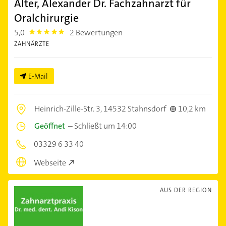
Alter, Alexander Dr. Fachzahnarzt für
Oralchirurgie
5,0
2 Bewertungen
5.0
ZAHNÄRZTE
E-Mail
Heinrich-Zille-Str. 3,
14532 Stahnsdorf
10,2 km
Geöffnet
–
Schließt um 14:00
03329 6 33 40
Webseite
AUS DER REGION