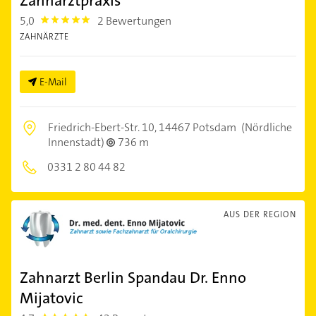
Zahnarztpraxis
5,0
2 Bewertungen
5.0
ZAHNÄRZTE
E-Mail
Friedrich-Ebert-Str. 10,
14467 Potsdam
(Nördliche
Innenstadt)
736 m
0331 2 80 44 82
AUS DER REGION
Zahnarzt Berlin Spandau Dr. Enno
Mijatovic