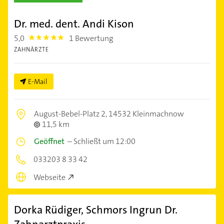
Dr. med. dent. Andi Kison
5,0
1 Bewertung
5.0
ZAHNÄRZTE
E-Mail
August-Bebel-Platz 2,
14532 Kleinmachnow
11,5 km
Geöffnet
–
Schließt um 12:00
033203 8 33 42
Webseite
Dorka Rüdiger, Schmors Ingrun Dr.