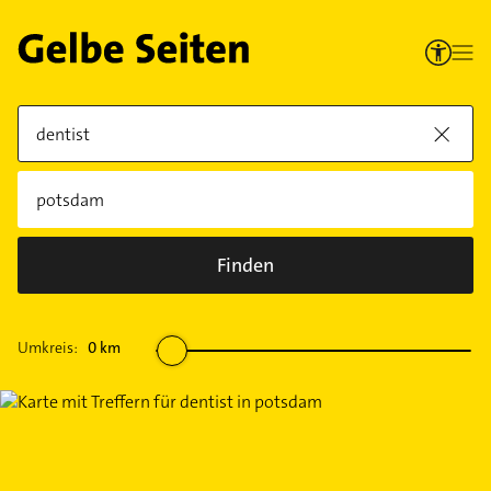
Finden
Umkreis:
0
km