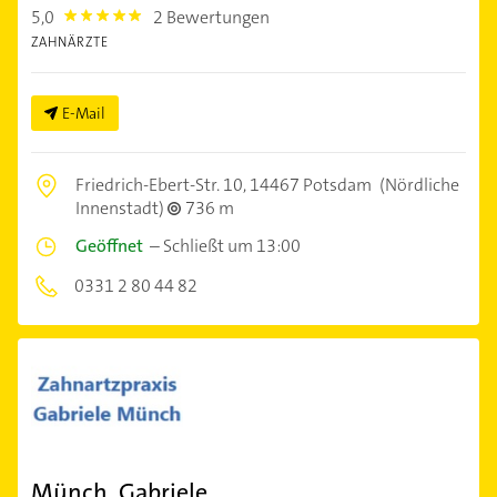
5,0
2 Bewertungen
5.0
ZAHNÄRZTE
E-Mail
Friedrich-Ebert-Str. 10,
14467 Potsdam
(Nördliche
Innenstadt)
736 m
Geöffnet
–
Schließt um 13:00
0331 2 80 44 82
Münch, Gabriele