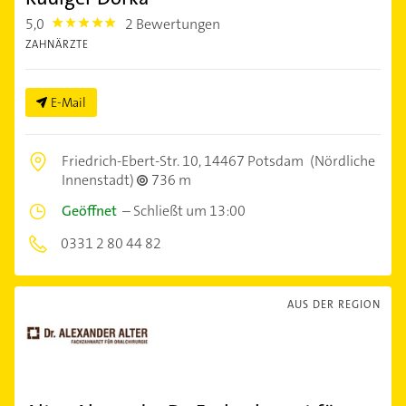
5,0
2 Bewertungen
5.0
ZAHNÄRZTE
E-Mail
Friedrich-Ebert-Str. 10,
14467 Potsdam
(Nördliche
Innenstadt)
736 m
Geöffnet
–
Schließt um 13:00
0331 2 80 44 82
AUS DER REGION