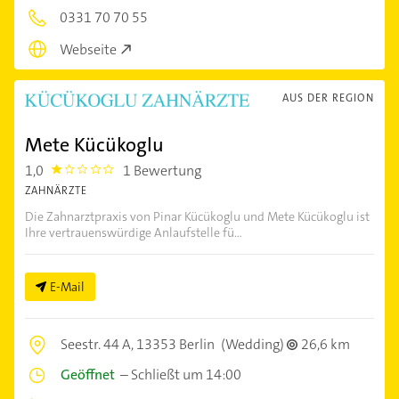
0331 70 70 55
Webseite
AUS DER REGION
Mete Kücükoglu
1,0
1 Bewertung
1.0
ZAHNÄRZTE
Die Zahnarztpraxis von Pinar Kücükoglu und Mete Kücükoglu ist
Ihre vertrauenswürdige Anlaufstelle fü...
E-Mail
Seestr. 44 A,
13353 Berlin
(Wedding)
26,6 km
Geöffnet
–
Schließt um 14:00