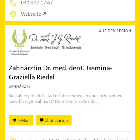
030 4 52 17 67
Webseite
AUS DER REGION
Zahnärztin Dr. med. dent. Jasmina-
Graziella Riedel
ZAHNÄRZTE
Sie haben plötzlich starke Zahnschmerzen und suchen einen
zuverlässigen Zahnarzt? Dann kommen Sie do...
E-Mail
Chat starten