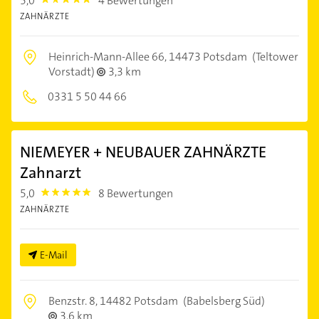
5,0
4 Bewertungen
5.0
ZAHNÄRZTE
Heinrich-Mann-Allee 66,
14473 Potsdam
(Teltower
Vorstadt)
3,3 km
0331 5 50 44 66
NIEMEYER + NEUBAUER ZAHNÄRZTE
Zahnarzt
5,0
8 Bewertungen
5.0
ZAHNÄRZTE
E-Mail
Benzstr. 8,
14482 Potsdam
(Babelsberg Süd)
3,6 km