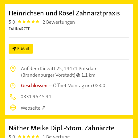
Heinrichsen und Rösel Zahnarztpraxis
5,0
2 Bewertungen
5.0
ZAHNÄRZTE
E-Mail
Auf dem Kiewitt 25,
14471 Potsdam
(Brandenburger Vorstadt)
1,1 km
Geschlossen
–
Öffnet Montag um 08:00
0331 96 45 44
Webseite
Näther Meike Dipl.-Stom. Zahnärzte
5,0
1 Bewertung
5.0