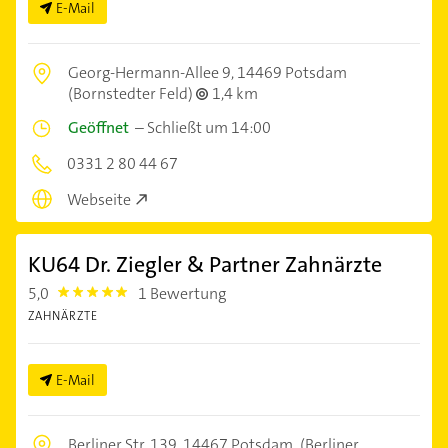
E-Mail
Georg-Hermann-Allee 9,
14469 Potsdam
(Bornstedter Feld)
1,4 km
Geöffnet
–
Schließt um 14:00
0331 2 80 44 67
Webseite
KU64 Dr. Ziegler & Partner Zahnärzte
5,0
1 Bewertung
5.0
ZAHNÄRZTE
E-Mail
Berliner Str. 139,
14467 Potsdam
(Berliner