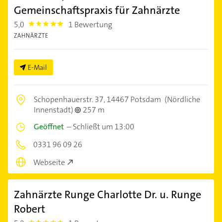
Gemeinschaftspraxis für Zahnärzte
5,0
1 Bewertung
5.0
ZAHNÄRZTE
E-Mail
Schopenhauerstr. 37,
14467 Potsdam
(Nördliche
Innenstadt)
257 m
Geöffnet
–
Schließt um 13:00
0331 96 09 26
Webseite
Zahnärzte Runge Charlotte Dr. u. Runge
Robert