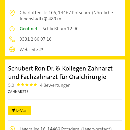
Charlottenstr. 105,
14467 Potsdam
(Nördliche
Innenstadt)
489 m
Geöffnet
–
Schließt um 12:00
0331 2 80 07 16
Webseite
Schubert Ron Dr. & Kollegen Zahnarzt
und Fachzahnarzt für Oralchirurgie
5,0
4 Bewertungen
5.0
ZAHNÄRZTE
E-Mail
Jägerallee 16,
14469 Potsdam
(Jägervorstadt)