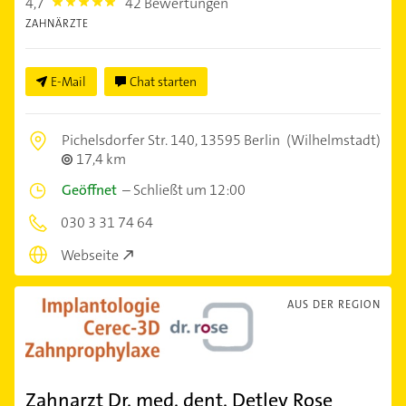
4,7
42 Bewertungen
4.7000003
ZAHNÄRZTE
E-Mail
Chat starten
Pichelsdorfer Str. 140,
13595 Berlin
(Wilhelmstadt)
17,4 km
Geöffnet
–
Schließt um 12:00
030 3 31 74 64
Webseite
AUS DER REGION
Zahnarzt Dr. med. dent. Detlev Rose