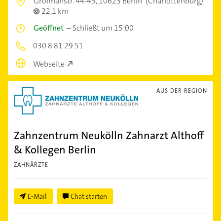
Grolmanstr. 44-45,
10623 Berlin
(Charlottenburg)
22,1 km
Geöffnet
–
Schließt um 15:00
030 8 81 29 51
Webseite
AUS DER REGION
Zahnzentrum Neukölln Zahnarzt Althoff
& Kollegen Berlin
ZAHNÄRZTE
E-Mail
Chat starten