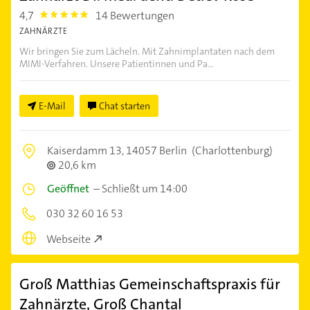
4,7
14 Bewertungen
4.7000003
ZAHNÄRZTE
Wir bringen Sie zum Lächeln. Mit Zahnimplantaten nach dem
MIMI-Verfahren. Unsere Patientinnen und Pa...
E-Mail
Chat starten
Kaiserdamm 13,
14057 Berlin
(Charlottenburg)
20,6 km
Geöffnet
–
Schließt um 14:00
030 32 60 16 53
Webseite
Groß Matthias Gemeinschaftspraxis für
Zahnärzte, Groß Chantal