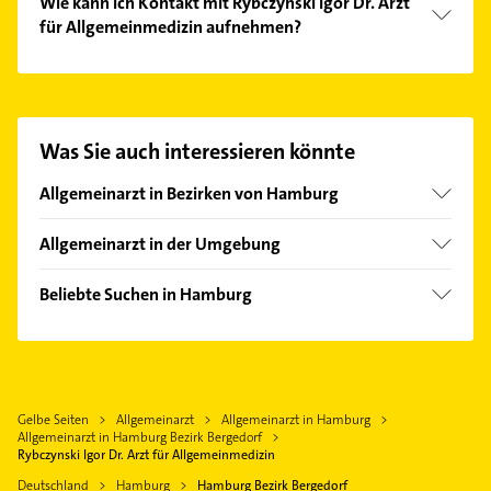
Wie kann ich Kontakt mit Rybczynski Igor Dr. Arzt
für Allgemeinmedizin aufnehmen?
Es ist sehr einfach Kontakt mit Rybczynski Igor Dr.
Arzt für Allgemeinmedizin aufzunehmen. Einfach
die passenden Kontaktmöglichkeiten wie Adresse
oder Mail in unserem Kontaktdaten-Bereich
Was Sie auch interessieren könnte
auswählen. Hier finden Sie alle
Kontaktdaten
.
Allgemeinarzt in Bezirken von Hamburg
Bezirk Altona
Allgemeinarzt in der Umgebung
Bezirk Eimsbüttel
Reinbek
Bezirk Hamburg-Mitte
Beliebte Suchen in Hamburg
Wentorf bei Hamburg
Bezirk Hamburg-Nord
Bestatter
Glinde Kreis Stormarn
Bezirk Harburg
Ärztehaus
Geesthacht
Bezirk Wandsbek
Rechtsanwalt
Marschacht
Gelbe Seiten
Allgemeinarzt
Allgemeinarzt in Hamburg
Heizung & Sanitär
Winsen (Luhe)
Allgemeinarzt in Hamburg Bezirk Bergedorf
Lüftungsanlagen
Rybczynski Igor Dr. Arzt für Allgemeinmedizin
Schwarzenbek
Heizungsbauer
Deutschland
Hamburg
Hamburg Bezirk Bergedorf