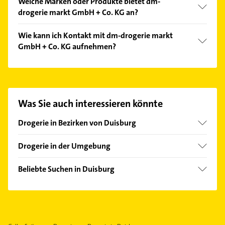
Welche Marken oder Produkte bietet dm-
drogerie markt GmbH + Co. KG an?
Das Angebot umfasst unter anderem Nivea, Garnier,
Wie kann ich Kontakt mit dm-drogerie markt
Dove, Gard und Make-up.
GmbH + Co. KG aufnehmen?
Es ist sehr einfach Kontakt mit dm-drogerie markt
GmbH + Co. KG aufzunehmen. Einfach die
passenden Kontaktmöglichkeiten wie Adresse oder
Mail in unserem Kontaktdaten-Bereich auswählen.
Was Sie auch interessieren könnte
Hier finden Sie alle
Kontaktdaten
.
Drogerie in Bezirken von Duisburg
Bezirk Duisburg-Süd
Drogerie in der Umgebung
Bezirk Meiderich
Oberhausen Rheinland
Bezirk Rheinhausen
Beliebte Suchen in Duisburg
Mülheim an der Ruhr
Physikalische Therapie
Moers
Physiotherapie
Bottrop
Krankengymnastik
Dinslaken