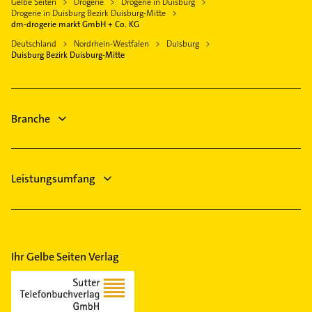
Gelbe Seiten
Drogerie
Drogerie in Duisburg
Gartenbau & Landschaftsbau
Essen
Drogerie in Duisburg Bezirk Duisburg-Mitte
Kammerjäger
dm-drogerie markt GmbH + Co. KG
Heiligenhaus
Bestatter
Deutschland
Nordrhein-Westfalen
Duisburg
Krefeld
Duisburg Bezirk Duisburg-Mitte
Putzfrau
Meerbusch
Gebäudereinigung
Velbert
Kanalreinigung
Branche
Fensterbauer
Leistungsumfang
Ihr Gelbe Seiten Verlag