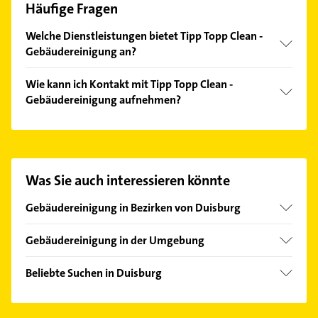
Häufige Fragen
Welche Dienstleistungen bietet Tipp Topp Clean -
Gebäudereinigung an?
Folgende Leistungen werden angeboten:
Wie kann ich Kontakt mit Tipp Topp Clean -
Bauabschlussreinigung, Baureinigung,
Gebäudereinigung aufnehmen?
Büroreinigung, Fensterreinigung und
Gebäudereinigung.
Es ist sehr einfach Kontakt mit Tipp Topp Clean -
Gebäudereinigung aufzunehmen. Einfach die
passenden Kontaktmöglichkeiten wie Adresse oder
Mail in unserem Kontaktdaten-Bereich auswählen.
Was Sie auch interessieren könnte
Hier finden Sie alle
Kontaktdaten
.
Gebäudereinigung in Bezirken von Duisburg
Bezirk Duisburg-Süd
Gebäudereinigung in der Umgebung
Bezirk Hamborn
Mülheim an der Ruhr
Bezirk Homberg
Beliebte Suchen in Duisburg
Oberhausen Rheinland
Bezirk Meiderich
Rohrreinigung
Moers
Bezirk Rheinhausen