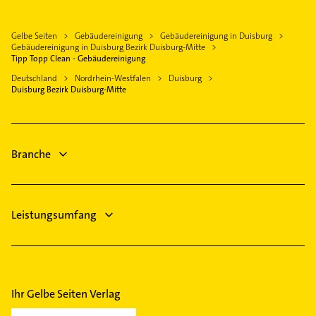
Kanalreinigung
Ratingen
Kammerjäger
Krefeld
Gelbe Seiten
Gebäudereinigung
Gebäudereinigung in Duisburg
Immobilien
Neukirchen-Vluyn
Gebäudereinigung in Duisburg Bezirk Duisburg-Mitte
Immobilienmakler
Tipp Topp Clean - Gebäudereinigung
Meerbusch
Klempner
Deutschland
Nordrhein-Westfalen
Duisburg
Bottrop
Duisburg Bezirk Duisburg-Mitte
Gasinstallateur
Dinslaken
Sanitärinstallation
Essen
Fensterbauer
Branche
Fenster
Leistungsumfang
Ihr Gelbe Seiten Verlag