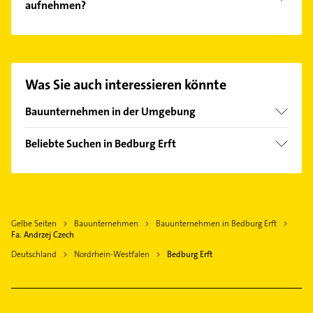
aufnehmen?
Es ist sehr einfach Kontakt mit Fa. Andrzej Czech
aufzunehmen. Einfach die passenden
Kontaktmöglichkeiten wie Adresse oder Mail in
unserem Kontaktdaten-Bereich auswählen. Hier
Was Sie auch interessieren könnte
finden Sie alle
Kontaktdaten
.
Bauunternehmen in der Umgebung
Rommerskirchen
Beliebte Suchen in Bedburg Erft
Bergheim Erft
Dachdecker
Elsdorf Rheinland
Schreiner
Grevenbroich
Maler
Pulheim
Gelbe Seiten
Bauunternehmen
Bauunternehmen in Bedburg Erft
Steuerberater
Jüchen
Fa. Andrzej Czech
Klempner
Titz
Deutschland
Nordrhein-Westfalen
Bedburg Erft
Gasinstallateur
Kerpen Rheinland
Sanitärinstallation
Frechen
Rechtsanwalt
Dormagen