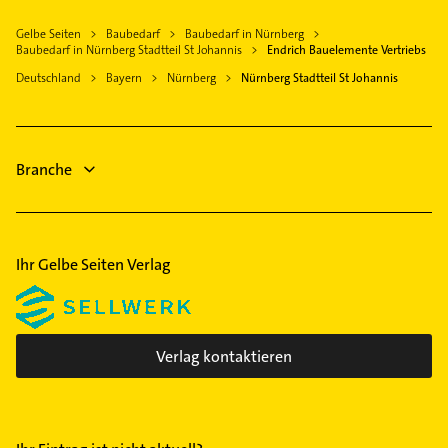
Schwabach
Gebäudereinigung
Schafhof
Zahnarzt
Eckental
Gelbe Seiten
Baubedarf
Baubedarf in Nürnberg
Zahnarzt
Schweinau
Ärztehaus
Baubedarf in Nürnberg Stadtteil St Johannis
Endrich Bauelemente Vertriebs
Erlangen
Hausarzt
Seeleinsbühl
Hausarzt
Deutschland
Bayern
Nürnberg
Nürnberg Stadtteil St Johannis
Lauf an der Pegnitz
Allgemeinarzt
Allgemeinarzt
Herzogenaurach
Arzt
Arzt
Klempner
Gartenbau & Landschaftsbau
Branche
Gasinstallateur
Sanitärinstallation
Ihr Gelbe Seiten Verlag
Verlag kontaktieren