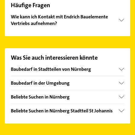
Häufige Fragen
Wie kann ich Kontakt mit Endrich Bauelemente
Vertriebs aufnehmen?
Es ist sehr einfach Kontakt mit Endrich Bauelemente
Vertriebs aufzunehmen. Einfach die passenden
Kontaktmöglichkeiten wie Adresse oder Mail in
unserem Kontaktdaten-Bereich auswählen. Hier
Was Sie auch interessieren könnte
finden Sie alle
Kontaktdaten
.
Baubedarf in Stadtteilen von Nürnberg
Gebersdorf
Baubedarf in der Umgebung
Großreuth b Schweinau
Fürth Bayern
Hafen
Beliebte Suchen in Nürnberg
Schwaig bei Nürnberg
Herrnhütte
Physikalische Therapie
Röthenbach an der Pegnitz
Beliebte Suchen in Nürnberg Stadtteil St Johannis
Kleinreuth b Schweinau
Physiotherapie
Feucht
Heizung & Sanitär
Langwasser
Krankengymnastik
Veitsbronn
Putzfrau
Maiach
Kammerjäger